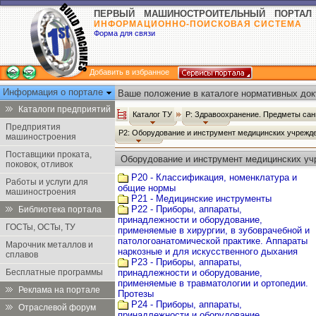
ПЕРВЫЙ МАШИНОСТРОИТЕЛЬНЫЙ ПОРТАЛ
ИНФОРМАЦИОННО-ПОИСКОВАЯ СИСТЕМА
Форма для связи
Добавить в избранное
Информация о портале
Ваше положение в каталоге нормативных док
Каталоги предприятий
Каталог ТУ
Р: Здравоохранение. Предметы сан
Предприятия
Р2: Оборудование и инструмент медицинских учрежд
машиностроения
Поставщики проката,
Оборудование и инструмент медицинских уч
поковок, отливок
Р20 - Классификация, номенклатура и
Работы и услуги для
общие нормы
машиностроения
Р21 - Медицинские инструменты
Р22 - Приборы, аппараты,
Библиотека портала
принадлежности и оборудование,
ГОСТы, ОСТы, ТУ
применяемые в хирургии, в зубоврачебной и
патологоанатомической практике. Аппараты
Марочник металлов и
наркозные и для искусственного дыхания
сплавов
Р23 - Приборы, аппараты,
Бесплатные программы
принадлежности и оборудование,
применяемые в травматологии и ортопедии.
Реклама на портале
Протезы
Р24 - Приборы, аппараты,
Отраслевой форум
принадлежности и оборудование,