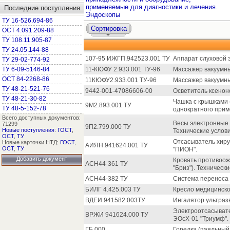
применяемые для диагностики и лечения.
Последние поступления
Эндоскопы
ТУ 16-526.694-86
Сортировка
ОСТ 4.091.209-88
ТУ 108.11.905-87
ТУ 24.05.144-88
107-95 ИЖГП.942523.001 ТУ
Аппарат слуховой э
ТУ 29-02-774-92
ТУ 6-09-5146-84
11-КЮФУ 2.933.001 ТУ-96
Массажер вакуумны
ОСТ 84-2268-86
11КЮФУ2.933.001 ТУ-96
Массажер вакуумны
ТУ 48-21-521-76
9442-001-47086606-00
Осветитель ксенон
ТУ 48-21-30-82
Чашка с крышками
9М2.893.001 ТУ
ТУ 48-5-152-78
однократного прим
Всего доступных документов:
Весы электронные
71299
9П2.799.000 ТУ
Новые поступления
:
ГОСТ
,
Технические услови
ОСТ
,
ТУ
Отсасыватель хиру
Новые карточки НТД:
ГОСТ
,
АИЯН.941624.001 ТУ
ОСТ
,
ТУ
"ПИОН".
Добавить документ
Кровать противоож
АСН44-361 ТУ
"Бриз"). Технически
АСН44-382 ТУ
Система переноса 
БИЛГ 4.425.003 ТУ
Кресло медицинско
ВДЕИ.941582.003ТУ
Ингалятор ультразв
Электроотсасывате
ВРЖИ 941624.000 ТУ
ЭОсХ-01 "Триумф".
ГБ 000
Горелка (паяльный