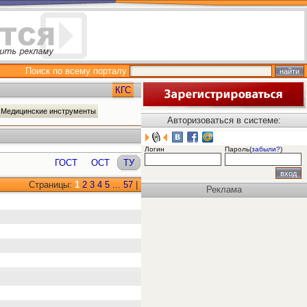
Поиск по всему порталу
КГС
 Медицинские инструменты
Авторизоваться в системе:
Логин
Пароль(
забыли?
)
ГОСТ
ОСТ
ТУ
Страницы:
1
2
3
4
5
...
57
|
Реклама