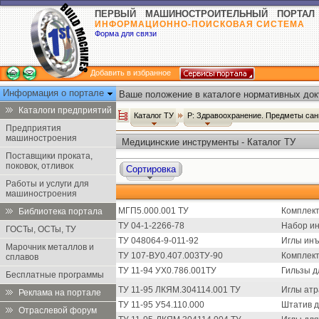
ПЕРВЫЙ МАШИНОСТРОИТЕЛЬНЫЙ ПОРТАЛ
ИНФОРМАЦИОННО-ПОИСКОВАЯ СИСТЕМА
Форма для связи
Добавить в избранное
Информация о портале
Ваше положение в каталоге нормативных док
Каталоги предприятий
Каталог ТУ
Р: Здравоохранение. Предметы сан
Предприятия
машиностроения
Медицинские инструменты - Каталог ТУ
Поставщики проката,
поковок, отливок
Сортировка
Работы и услуги для
машиностроения
МГП5.000.001 ТУ
Комплект
Библиотека портала
ТУ 04-1-2266-78
Набор ин
ГОСТы, ОСТы, ТУ
ТУ 048064-9-011-92
Иглы инъ
Марочник металлов и
ТУ 107-ВУ0.407.003ТУ-90
Комплект
сплавов
ТУ 11-94 УХ0.786.001ТУ
Гильзы д
Бесплатные программы
ТУ 11-95 ЛКЯМ.304114.001 ТУ
Иглы атр
Реклама на портале
ТУ 11-95 У54.110.000
Штатив д
Отраслевой форум