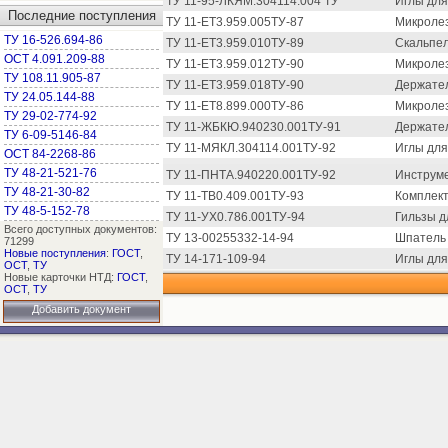
ТУ 11-95-ЛКЯМ.304114.004 ТУ
Иглы для
Последние поступления
ТУ 11-ЕТ3.959.005ТУ-87
Микролез
ТУ 16-526.694-86
ТУ 11-ЕТ3.959.010ТУ-89
Скальпел
ОСТ 4.091.209-88
ТУ 11-ЕТ3.959.012ТУ-90
Микролез
ТУ 108.11.905-87
ТУ 11-ЕТ3.959.018ТУ-90
Держател
ТУ 24.05.144-88
ТУ 11-ЕТ8.899.000ТУ-86
Микроле
ТУ 29-02-774-92
ТУ 11-ЖБКЮ.940230.001ТУ-91
Держател
ТУ 6-09-5146-84
ТУ 11-МЯКЛ.304114.001ТУ-92
Иглы для
ОСТ 84-2268-86
ТУ 48-21-521-76
ТУ 11-ПНТА.940220.001ТУ-92
Инструме
ТУ 48-21-30-82
ТУ 11-ТВ0.409.001ТУ-93
Комплект
ТУ 48-5-152-78
ТУ 11-УХ0.786.001ТУ-94
Гильзы д
Всего доступных документов:
ТУ 13-00255332-14-94
Шпатель 
71299
Новые поступления
:
ГОСТ
,
ТУ 14-171-109-94
Иглы для
ОСТ
,
ТУ
Новые карточки НТД:
ГОСТ
,
ОСТ
,
ТУ
Добавить документ