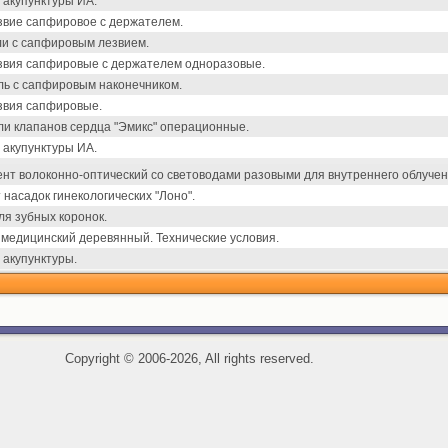
 акупунктуры ИА.
вие сапфировое с держателем.
и с сапфировым лезвием.
вия сапфировые с держателем одноразовые.
ь с сапфировым наконечником.
звия сапфировые.
и клапанов сердца "Эмикс" операционные.
 акупунктуры ИА.
нт волоконно-оптический со световодами разовыми для внутреннего облучен
 насадок гинекологических "Лоно".
ля зубных коронок.
медицинский деревянный. Технические условия.
 акупунктуры.
Copyright
©
2006-2026, All rights reserved.