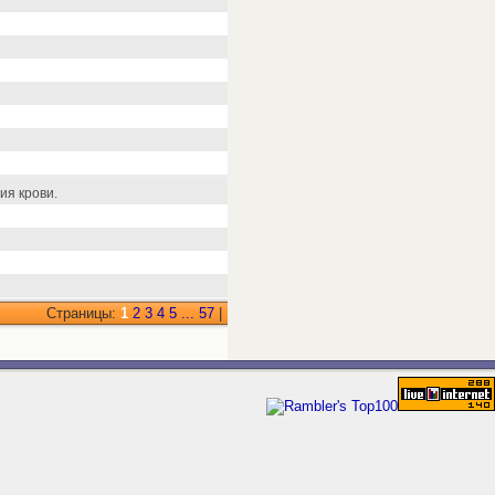
ия крови.
Страницы:
1
2
3
4
5
...
57
|