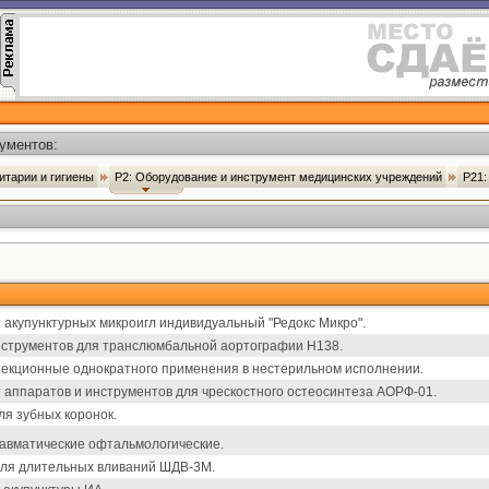
ументов:
итарии и гигиены
Р2: Оборудование и инструмент медицинских учреждений
Р21:
 акупунктурных микроигл индивидуальный "Редокс Микро".
струментов для транслюмбальной аортографии Н138.
екционные однократного применения в нестерильном исполнении.
 аппаратов и инструментов для чрескостного остеосинтеза АОРФ-01.
ля зубных коронок.
авматические офтальмологические.
ля длительных вливаний ШДВ-3М.