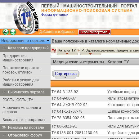
ПЕРВЫЙ МАШИНОСТРОИТЕЛЬНЫЙ ПОРТАЛ
ИНФОРМАЦИОННО-ПОИСКОВАЯ СИСТЕМА
Форма для связи
Добавить в избранное
Информация о портале
Ваше положение в каталоге нормативных док
Каталоги предприятий
Каталог ТУ
Р: Здравоохранение. Предметы сан
Предприятия
машиностроения
Медицинские инструменты - Каталог ТУ
Поставщики проката,
поковок, отливок
Сортировка
Работы и услуги для
машиностроения
ТУ 64-3-133-92
Учебные шприц-т
Библиотека портала
ТУ 64-9-06-87
Иглы атравматиче
ГОСТы, ОСТы, ТУ
ТУ 64-ИЖНВ-002-92
Контрацептивы вн
Марочник металлов и
ТУ 641-1-1767-78
Щипцы кожноголо
сплавов
ТУ 78-8354-002-95
Палочка ректальн
Бесплатные программы
ТУ 88-5821-91
Иглы для акупунк
Реклама на портале
ТУ 9138-001-20814130-96
Устройство для р
Отраслевой форум