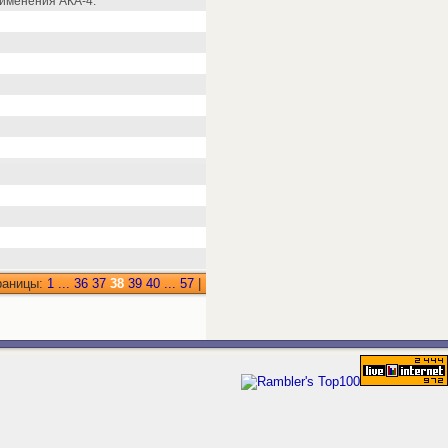
именения АКА-4.
раницы:
1
...
36
37
38
39
40
...
57
|