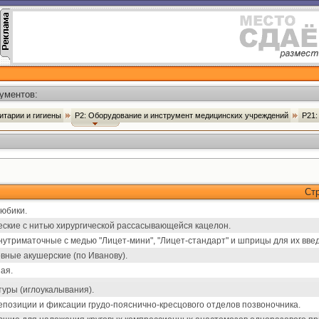
ументов:
итарии и гигиены
Р2: Оборудование и инструмент медицинских учреждений
Р21:
Ст
юбики.
ские с нитью хирургической рассасывающейся кацелон.
утриматочные с медью "Лицет-мини", "Лицет-стандарт" и шприцы для их вве
вные акушерские (по Иванову).
ая.
туры (иглоукалывания).
епозиции и фиксации грудо-пояснично-кресцового отделов позвоночника.