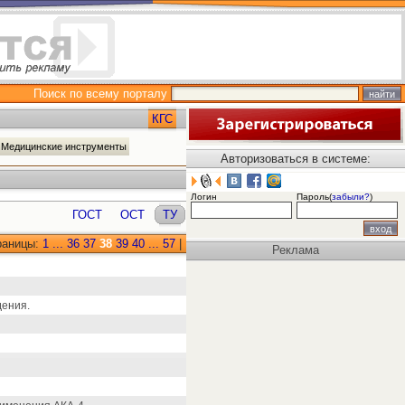
Поиск по всему порталу
КГС
 Медицинские инструменты
Авторизоваться в системе:
Логин
Пароль(
забыли?
)
ГОСТ
ОСТ
ТУ
раницы:
1
...
36
37
38
39
40
...
57
|
Реклама
дения.