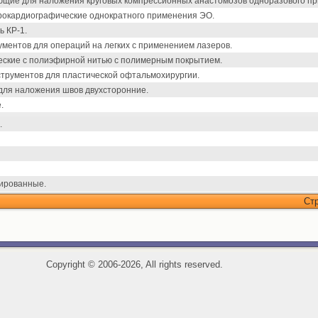
щие для наложения круговых компрессионных анастомозов одноразового пр
рокардиографические однократного применения ЭО.
 КР-1.
ментов для операций на легких с применением лазеров.
еские с полиэфирной нитью с полимерным покрытием.
трументов для пластической офтальмохирургии.
для наложения швов двухсторонние.
.
.
ированные.
Ст
Copyright
©
2006-2026, All rights reserved.