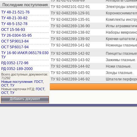
ТУ 92-02-01-008-89
Аппараты сшиваю
Последние поступления
ТУ 92-0482101-022-91
Электроды элект
ТУ 48-21-521-76
ТУ 92-0482269-129-91
Коронкосниматель
ТУ 48-21-30-82
ТУ 92-0482269-135-91
Комплекты инстру
ТУ 48-5-152-78
ТУ 92-0482269-136-90
Иглы атравматич
ОСТ 15-56-93
ТУ 92-0482269-138-92
Наборы микроинс
ТУ 26-0304-55-95
ТУ 92-0482269-139-92
Крючки-шпатели 
ОСТ 5Р.9013-84
ТУ 92-0482269-141-92
Ножницы глазные
ОСТ 5Р.6017-94
ТУ 16-90 ИАКЯ.065179.030
ТУ 92-0482269-142-92
Пинцеты глазные
ТУ
ТУ 92-0482269-143-92
Зажимы глазные.
РД 0352-172-96
ТУ 92-0482269-144-92
Ножи глазные.
РД 0352-189-2000
ТУ 92-0482269-145-92
Зонды глазные.
Всего доступных документов:
71292
ТУ 92-0482269-146-92
Шпатели перфор
Новые поступления
:
ГОСТ
,
ОСТ
,
ТУ
Новые карточки НТД:
ГОСТ
,
ОСТ
,
ТУ
Добавить документ