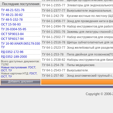
ТУ 64-1-235-80
Щипцы ортодонтические зубчаты
Последние поступления
ТУ 64-1-2355-77
Элеваторы для эндоназального
ТУ 48-21-521-76
ТУ 64-1-2377-77
Выкусыватели эндоназальные.
ТУ 48-21-30-82
ТУ 64-1-242-79
Кусачки костные по листону (Щ1
ТУ 48-5-152-78
ТУ 64-1-2456-77
Зонд для проведения нити в фа
ОСТ 15-56-93
ТУ 64-1-2494-79
Набор инструментов для работы
ТУ 26-0304-55-95
ТУ 64-1-2501-76
Зажимы для лигатуры глазной (
ОСТ 5Р.9013-84
ТУ 64-1-2502-77
Набор инструментов для опера
ОСТ 5Р.6017-94
ТУ 64-1-2516-78
Щипцы зубчатолапчатые для за
ТУ 16-90 ИАКЯ.065179.030
ТУ
ТУ 64-1-2523-77
Зонд желебоватый для разделе
РД 0352-172-96
ТУ 64-1-253-78
Пила двойная для позвонков(П1
РД 0352-189-2000
ТУ 64-1-2538-82
Наборы инструментов для биоп
Всего доступных документов:
71292
ТУ 64-1-254-78
Пилы медицинские.
Новые поступления
:
ГОСТ
,
ТУ 64-1-2543-77
Выкусыватели.
ОСТ
,
ТУ
Новые карточки НТД:
ГОСТ
,
ТУ 64-1-257-80
Зонд анатомический трупный с 
ОСТ
,
ТУ
Добавить документ
Copyright
©
2006-2