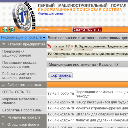
ПЕРВЫЙ МАШИНОСТРОИТЕЛЬНЫЙ ПОРТАЛ
ИНФОРМАЦИОННО-ПОИСКОВАЯ СИСТЕМА
Форма для связи
Добавить в избранное
Информация о портале
Ваше положение в каталоге нормативных док
Каталоги предприятий
Каталог ТУ
Р: Здравоохранение. Предметы сан
Предприятия
Р2: Оборудование и инструмент медицинских учрежд
машиностроения
Поставщики проката,
Медицинские инструменты - Каталог ТУ
поковок, отливок
Работы и услуги для
Сортировка
машиностроения
Библиотека портала
ГОСТы, ОСТы, ТУ
Переходник с замком к шприца
ТУ 64-1-2272-78
"Рекорд".
Марочник металлов и
ТУ 64-1-2274-78
Набор инструментов для грудн
сплавов
ТУ 64-1-2279-79
Рукоятка к трепано-фрезам дл
Бесплатные программы
ТУ 64-1-2323-76
Штапели для операций на межп
Реклама на портале
ТУ 64-1-2325-77
Лопатки для удаления конкреме
Отраслевой форум