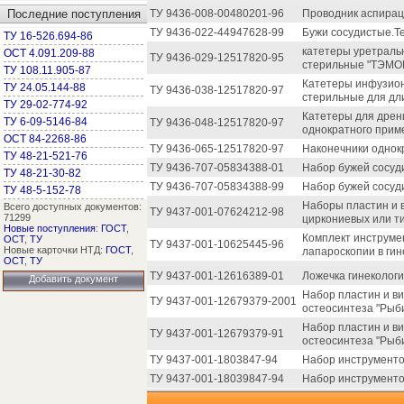
Последние поступления
ТУ 9436-008-00480201-96
Проводник аспирац
ТУ 9436-022-44947628-99
Бужи сосудистые.Т
ТУ 16-526.694-86
катетеры уретраль
ОСТ 4.091.209-88
ТУ 9436-029-12517820-95
стерильные "ТЭМО
ТУ 108.11.905-87
Катетеры инфузио
ТУ 24.05.144-88
ТУ 9436-038-12517820-97
стерильные для дл
ТУ 29-02-774-92
Катетеры для дрен
ТУ 6-09-5146-84
ТУ 9436-048-12517820-97
однократного прим
ОСТ 84-2268-86
ТУ 9436-065-12517820-97
Наконечники однок
ТУ 48-21-521-76
ТУ 9436-707-05834388-01
Набор бужей сосуд
ТУ 48-21-30-82
ТУ 9436-707-05834388-99
Набор бужей сосуд
ТУ 48-5-152-78
Наборы пластин и в
Всего доступных документов:
ТУ 9437-001-07624212-98
71299
циркониевых или т
Новые поступления
:
ГОСТ
,
Комплект инструме
ОСТ
,
ТУ
ТУ 9437-001-10625445-96
Новые карточки НТД:
ГОСТ
,
лапароскопии в гин
ОСТ
,
ТУ
ТУ 9437-001-12616389-01
Ложечка гинекологи
Добавить документ
Набор пластин и в
ТУ 9437-001-12679379-2001
остеосинтеза "Рыби
Набор пластин и в
ТУ 9437-001-12679379-91
остеосинтеза "Рыби
ТУ 9437-001-1803847-94
Набор инструменто
ТУ 9437-001-18039847-94
Набор инструменто