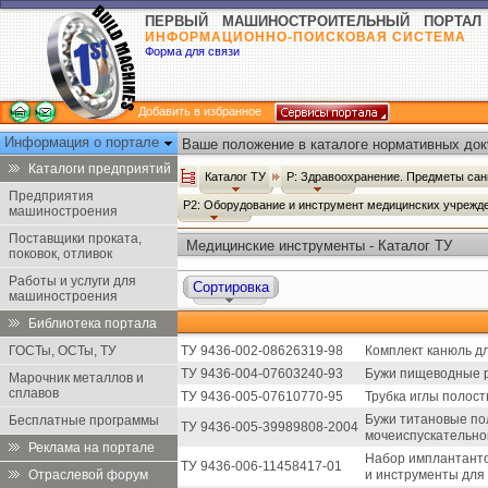
ПЕРВЫЙ МАШИНОСТРОИТЕЛЬНЫЙ ПОРТАЛ
ИНФОРМАЦИОННО-ПОИСКОВАЯ СИСТЕМА
Форма для связи
Добавить в избранное
Информация о портале
Ваше положение в каталоге нормативных док
Каталоги предприятий
Каталог ТУ
Р: Здравоохранение. Предметы сан
Предприятия
Р2: Оборудование и инструмент медицинских учрежд
машиностроения
Поставщики проката,
Медицинские инструменты - Каталог ТУ
поковок, отливок
Работы и услуги для
Сортировка
машиностроения
Библиотека портала
ГОСТы, ОСТы, ТУ
ТУ 9436-002-08626319-98
Комплект канюль д
ТУ 9436-004-07603240-93
Бужи пищеводные р
Марочник металлов и
сплавов
ТУ 9436-005-07610770-95
Трубка иглы полост
Бужи титановые по
Бесплатные программы
ТУ 9436-005-39989808-2004
мочеиспускательно
Реклама на портале
Набор имплантанто
ТУ 9436-006-11458417-01
Отраслевой форум
и инструменты для 