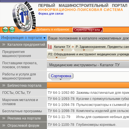
ПЕРВЫЙ МАШИНОСТРОИТЕЛЬНЫЙ ПОРТАЛ
ИНФОРМАЦИОННО-ПОИСКОВАЯ СИСТЕМА
Форма для связи
Добавить в избранное
Информация о портале
Ваше положение в каталоге нормативных док
Каталоги предприятий
Каталог ТУ
Р: Здравоохранение. Предметы сан
Предприятия
Р2: Оборудование и инструмент медицинских учрежд
машиностроения
Поставщики проката,
Медицинские инструменты - Каталог ТУ
поковок, отливок
Работы и услуги для
Сортировка
машиностроения
Библиотека портала
ГОСТы, ОСТы, ТУ
ТУ 64-1-1092-80
Зажимы пластинчатые для прик
ТУ 64-1-1093-78
Кусачки с прямоугольными губк
Марочник металлов и
сплавов
ТУ 64-1-1094-78
Пульпоэкстракторы к съемной р
ТУ 64-1-1098-78
Комплекты изделий для сельско
Бесплатные программы
ТУ 64-1-11-79
Иглы для сшивания небных дуж
Реклама на портале
ТУ 64-1-1100-78
Глубиномеры корневые.
Отраслевой форум