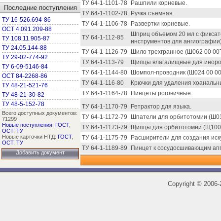
ТУ 64-1-1101-78
Рашпили корневые.
Последние поступления
ТУ 64-1-1102-78
Ручка съемная.
ТУ 16-526.694-86
ТУ 64-1-1106-78
Развертки корневые.
ОСТ 4.091.209-88
Шприц объемом 20 мл с фиксат
ТУ 64-1-112-85
ТУ 108.11.905-87
инструментов для ангиографии)
ТУ 24.05.144-88
ТУ 64-1-1126-79
Шило трехгранное (Ш062 00 00
ТУ 29-02-774-92
ТУ 64-1-113-79
Щипцы влагалищные для инород
ТУ 6-09-5146-84
ТУ 64-1-1144-80
Шомпол-проводник (Ш024 00 00
ОСТ 84-2268-86
ТУ 64-1-116-80
Крючки для удаления хоанальн
ТУ 48-21-521-76
ТУ 64-1-1164-78
Пинцеты роговичные.
ТУ 48-21-30-82
ТУ 48-5-152-78
ТУ 64-1-1170-79
Ретрактор для языка.
Всего доступных документов:
ТУ 64-1-1172-79
Шпатели для орбитотомии (Ш03
71299
Новые поступления
:
ГОСТ
,
ТУ 64-1-1173-79
Щипцы для орбитотомии (Щ100 
ОСТ
,
ТУ
Новые карточки НТД:
ГОСТ
,
ТУ 64-1-1175-79
Расширители для создания иску
ОСТ
,
ТУ
ТУ 64-1-1189-89
Пинцет к сосудосшивающим апп
Добавить документ
Copyright
©
2006-2