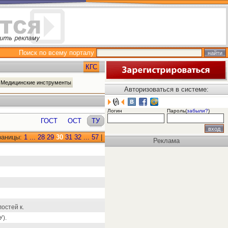
Поиск по всему порталу
КГС
 Медицинские инструменты
Авторизоваться в системе:
Логин
Пароль(
забыли?
)
ГОСТ
ОСТ
ТУ
раницы:
1
...
28
29
30
31
32
...
57
|
Реклама
остей к.
У).