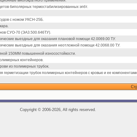
ционные многократного применения.
цетов биполярных термостабилизированных эпбт.
судов с ножом УКСН-25Б.
кара.
нов СУО-70 (ЭА3.500.646ТУ).
ические выездные для оказания плановой помощи 42.0069.00 ТУ.
ические выездные для оказания неотложной помощи 42.0068.00 ТУ.
иной 150ММ повышенной износостойкости.
олимерных контейнеров.
рови из полимерных трубок.
я герметизации трубок полимерных контейнеров с кровью и ее компонентами
Ст
Copyright
©
2006-2026, All rights reserved.