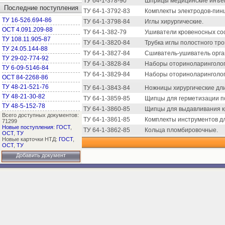
ТУ 64-1-378-90
Шприцы медицинские инъек
Последние поступления
ТУ 64-1-3792-83
Комплекты электродов-пин
ТУ 16-526.694-86
ТУ 64-1-3798-84
Иглы хирургические.
ОСТ 4.091.209-88
ТУ 64-1-382-79
Ушиватели кровеносных со
ТУ 108.11.905-87
ТУ 64-1-3820-84
Трубка иглы полостного тро
ТУ 24.05.144-88
ТУ 64-1-3827-84
Сшиватель-ушиватель орга
ТУ 29-02-774-92
ТУ 64-1-3828-84
Наборы оториноларинголог
ТУ 6-09-5146-84
ТУ 64-1-3829-84
Наборы оториноларинголог
ОСТ 84-2268-86
ТУ 48-21-521-76
ТУ 64-1-3843-84
Ножницы хирургические дл
ТУ 48-21-30-82
ТУ 64-1-3859-85
Щипцы для герметизации п
ТУ 48-5-152-78
ТУ 64-1-3860-85
Щипцы для выдавливания к
Всего доступных документов:
ТУ 64-1-3861-85
Комплекты инструментов дл
71299
Новые поступления
:
ГОСТ
,
ТУ 64-1-3862-85
Кольца пломбировочные.
ОСТ
,
ТУ
Новые карточки НТД:
ГОСТ
,
ОСТ
,
ТУ
Добавить документ