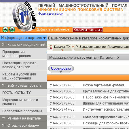
ПЕРВЫЙ МАШИНОСТРОИТЕЛЬНЫЙ ПОРТАЛ
ИНФОРМАЦИОННО-ПОИСКОВАЯ СИСТЕМА
Форма для связи
Добавить в избранное
Информация о портале
Ваше положение в каталоге нормативных док
Каталоги предприятий
Каталог ТУ
Р: Здравоохранение. Предметы сан
Предприятия
машиностроения
Медицинские инструменты - Каталог ТУ
Поставщики проката,
поковок, отливок
Сортировка
Работы и услуги для
машиностроения
ТУ 64-1-3727-83
Ложка гортанная круглая.
Библиотека портала
ТУ 64-1-3730-83
Круги алмазные для ортопе
ГОСТы, ОСТы, ТУ
ТУ 64-1-3736-83
Набор зажимов гинекологиче
Марочник металлов и
ТУ 64-1-3737-83
Щипцы для оттягивания мат
сплавов
ТУ 64-1-3747-83
Инструмент вспомогательн
Бесплатные программы
ТУ 64-1-3758-83
Комплект хирургических ин
Реклама на портале
ТУ 64-1-3765-83
Ножницы для коронок верт
Отраслевой форум