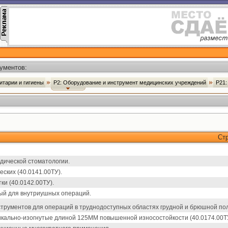
ументов:
итарии и гигиены
Р2: Оборудование и инструмент медицинских учреждений
Р21:
Ст
дической стоматологии.
ских (40.0141.00ТУ).
ки (40.0142.00ТУ).
ый для внутриушных операций.
струментов для операций в труднодоступных областях грудной и брюшной пол
икально-изогнутые длиной 125ММ повышенной износостойкости (40.0174.00Т