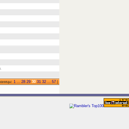
.
раницы:
1
...
28
29
30
31
32
...
57
|