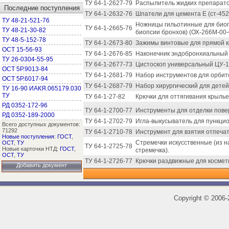
ТУ 64-1-2627-79
Распылитель жидких препарато
Последние поступления
ТУ 64-1-2632-76
Шпатели для цемента Е (ст-452
ТУ 48-21-521-76
Ножницы гильотинные для биоп
ТУ 64-1-2665-76
ТУ 48-21-30-82
биопсии бронхов) (ОХ-266М-00-
ТУ 48-5-152-78
ТУ 64-1-2673-80
Зажимы винтовые для прямой ки
ОСТ 15-56-93
ТУ 64-1-2676-85
Наконечник эндобронхиальный 
ТУ 26-0304-55-95
ТУ 64-1-2677-73
Цистоскоп универсальный ЦУ-1
ОСТ 5Р.9013-84
ТУ 64-1-2681-79
Набор инструментов для орбит
ОСТ 5Р.6017-94
ТУ 64-1-2687-79
Набор хирургический для дете
ТУ 16-90 ИАКЯ.065179.030
ТУ
ТУ 64-1-27-82
Крючки для оттягивания крылье
РД 0352-172-96
ТУ 64-1-2700-77
Инструменты для отделки повер
РД 0352-189-2000
ТУ 64-1-2702-79
Игла-выкусыватель для пункцио
Всего доступных документов:
71292
ТУ 64-1-2710-78
Инструмент для взятия отпечат
Новые поступления
:
ГОСТ
,
Стремечки искусственные (из 
ОСТ
,
ТУ
ТУ 64-1-2725-78
Новые карточки НТД:
ГОСТ
,
стремечка).
ОСТ
,
ТУ
ТУ 64-1-2726-77
Крючки раздвижные для космет
Добавить документ
Copyright
©
2006-2