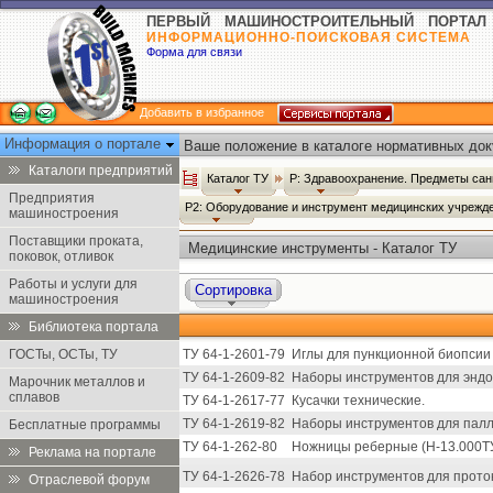
ПЕРВЫЙ МАШИНОСТРОИТЕЛЬНЫЙ ПОРТАЛ
ИНФОРМАЦИОННО-ПОИСКОВАЯ СИСТЕМА
Форма для связи
Добавить в избранное
Информация о портале
Ваше положение в каталоге нормативных док
Каталоги предприятий
Каталог ТУ
Р: Здравоохранение. Предметы сан
Предприятия
Р2: Оборудование и инструмент медицинских учрежд
машиностроения
Поставщики проката,
Медицинские инструменты - Каталог ТУ
поковок, отливок
Работы и услуги для
Сортировка
машиностроения
Библиотека портала
ГОСТы, ОСТы, ТУ
ТУ 64-1-2601-79
Иглы для пункционной биопсии 
ТУ 64-1-2609-82
Наборы инструментов для эндо
Марочник металлов и
сплавов
ТУ 64-1-2617-77
Кусачки технические.
ТУ 64-1-2619-82
Наборы инструментов для палл
Бесплатные программы
ТУ 64-1-262-80
Ножницы реберные (Н-13.000ТУ
Реклама на портале
ТУ 64-1-2626-78
Набор инструментов для прото
Отраслевой форум