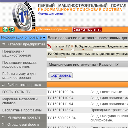
ПЕРВЫЙ МАШИНОСТРОИТЕЛЬНЫЙ ПОРТАЛ
ИНФОРМАЦИОННО-ПОИСКОВАЯ СИСТЕМА
Форма для связи
Добавить в избранное
Информация о портале
Ваше положение в каталоге нормативных док
Каталоги предприятий
Каталог ТУ
Р: Здравоохранение. Предметы сан
Предприятия
Р2: Оборудование и инструмент медицинских учрежд
машиностроения
Поставщики проката,
Медицинские инструменты - Каталог ТУ
поковок, отливок
Работы и услуги для
Сортировка
машиностроения
Библиотека портала
ГОСТы, ОСТы, ТУ
ТУ 15010109-94
Зонды печеночные.
ТУ 15010110-94
Зонды для папилотоми
Марочник металлов и
сплавов
ТУ 15010111-94
Зонды для папиллотом
ТУ 15010112-94
Проводники транспеч
Бесплатные программы
Зонды желудочно-киш
Реклама на портале
ТУ 16-500.026-84
силиконовые.
Отраслевой форум