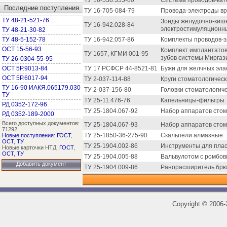
ТУ 16-538.355-80
Система проводов-кат
Последние поступления
ТУ 16-705-084-79
Провода-электроды в
ТУ 48-21-521-76
Зонды желудочно-киш
ТУ 16-942.028-84
электростимуляционны
ТУ 48-21-30-82
ТУ 48-5-152-78
ТУ 16-942.057-86
Комплекты проводов-э
ОСТ 15-56-93
Комплект имплантатов
ТУ 1657, КГМИ 001-95
зубов системы Миргаз
ТУ 26-0304-55-95
ОСТ 5Р.9013-84
ТУ 17 РСФСР 44-8521-81
Бужи для желчных элас
ОСТ 5Р.6017-94
ТУ 2-037-114-88
Круги стоматологичес
ТУ 16-90 ИАКЯ.065179.030
ТУ 2-037-156-80
Головки стоматологич
ТУ
ТУ 25-11.476-76
Капельницы-фильтры.
РД 0352-172-96
ТУ 25-1804.067-92
Набор аппаратов стом
РД 0352-189-2000
Всего доступных документов:
ТУ 25-1804.067-93
Набор аппаратов стом
71292
ТУ 25-1850-36-275-90
Скальпели алмазные.
Новые поступления
:
ГОСТ
,
ОСТ
,
ТУ
ТУ 25-1904.002-86
Инструменты для плас
Новые карточки НТД:
ГОСТ
,
ОСТ
,
ТУ
ТУ 25-1904.005-88
Вальвулотом с ромбо
Добавить документ
ТУ 25-1904.009-86
Ранорасширитель брю
Copyright
©
2006-2