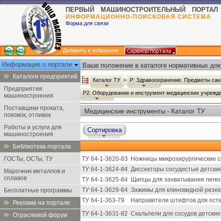
ПЕРВЫЙ МАШИНОСТРОИТЕЛЬНЫЙ ПОРТАЛ
ИНФОРМАЦИОННО-ПОИСКОВАЯ СИСТЕМА
Форма для связи
Добавить в избранное
Информация о портале
Ваше положение в каталоге нормативных док
Каталоги предприятий
Каталог ТУ
Р: Здравоохранение. Предметы сан
Предприятия
Р2: Оборудование и инструмент медицинских учрежд
машиностроения
Поставщики проката,
Медицинские инструменты - Каталог ТУ
поковок, отливок
Работы и услуги для
Сортировка
машиностроения
Библиотека портала
ГОСТы, ОСТы, ТУ
ТУ 64-1-3620-83
Ножницы микрохирургические со
ТУ 64-1-3624-84
Диссекторы сосудистые детские
Марочник металлов и
сплавов
ТУ 64-1-3625-84
Щипцы для захватывания легког
ТУ 64-1-3629-84
Зажимы для клиновидной резекц
Бесплатные программы
ТУ 64-1-363-79
Направители штифтов для осте
Реклама на портале
ТУ 64-1-3631-82
Скальпели для сосудов детские
Отраслевой форум