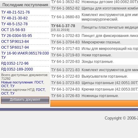
ТУ 64-1-3632-82
Ножницы детские (40.0082.00ТУ
Последние поступления
ТУ 64-1-3652-82
Щипцы для изготовления комби
ТУ 48-21-521-76
Комплект инструментов для им
ТУ 64-1-3680-83
ТУ 48-21-30-82
микрохирургический.
ТУ 48-5-152-78
ТУ 64-1-37-78
Пинцеты пластинчатые медицин
ОСТ 15-56-93
[15.11.2019]
ТУ 26-0304-55-95
ТУ 64-1-3702-83
Пинцет для фиксирования линз
ОСТ 5Р.9013-84
ТУ 64-1-3704-83
Микрокрючки глазные.
ОСТ 5Р.6017-94
ТУ 64-1-3717-83
Иглы для микроопераций на гор
ТУ 16-90 ИАКЯ.065179.030
ТУ 64-1-3719-83
Ножи гортанные.
ТУ
ТУ 64-1-3720-83
Зонды гортанные.
РД 0352-172-96
РД 0352-189-2000
ТУ 64-1-3721-83
Комплект инструментов для мик
Всего доступных документов:
ТУ 64-1-3722-83
Выкусыватели гортанные.
71292
Новые поступления
:
ГОСТ
,
ТУ 64-1-3723-83
Щипцы гортанные (42.0051.00Т
ОСТ
,
ТУ
ТУ 64-1-3724-83
Крючки гортанные (42.0053.00Т
Новые карточки НТД:
ГОСТ
,
ОСТ
,
ТУ
ТУ 64-1-3726-83
Ножницы гортанные.
Добавить документ
Copyright
©
2006-2