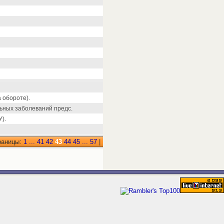
 обороте).
ьных заболеваний предс.
).
раницы:
1
...
41
42
43
44
45
...
57
|