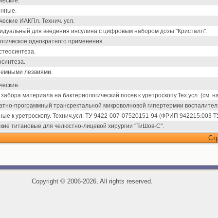
ческие.
енные.
еские ИАКПл. Технич. усл.
идуальный для введения инсулина с цифровым набором дозы "Кристалл".
логическое однократного применения.
стеосинтеза.
осинтеза.
ъемными лезвиями.
ческие.
забора материала на бактериологический посев к уретроскопу.Тех.усл. (см. на
атно-программный трансректальной микроволновой гипертермии воспалител
е к уретроскопу. Технич.усл. ТУ 9422-007-07520151-94 (ФРИП 942215.003 ТУ
кие титановые для челюстно-лицевой хирургии "ТиШов-С".
Ст
Copyright
©
2006-2026, All rights reserved.