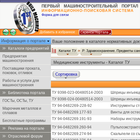
ПЕРВЫЙ МАШИНОСТРОИТЕЛЬНЫЙ ПОРТАЛ
ИНФОРМАЦИОННО-ПОИСКОВАЯ СИСТЕМА
Форма для связи
Добавить в избранное
Информация о портале
Ваше положение в каталоге нормативных док
Каталоги предприятий
Каталог ТУ
Р: Здравоохранение. Предметы сан
Предприятия
машиностроения
Медицинские инструменты - Каталог ТУ
Поставщики проката,
поковок, отливок
Сортировка
Работы и услуги для
машиностроения
ТУ 9398-023-00480514-2003
Шприцы инъекци
Библиотека портала
ТУ 9398-024-00480514-2003
Шприцы инъекци
ГОСТы, ОСТы, ТУ
ТУ 94-0482269-228-92
Инструменты ст
Марочник металлов и
ТУ 94-0482269.177-93
Винты для осте
сплавов
ТУ 94-0482269.191-93
Наборы инструм
Бесплатные программы
ТУ 94-0482269.260-94
Пульпоэкстракт
Реклама на портале
ТУ 94-0482269.274-94
Скальпели со с
Отраслевой форум