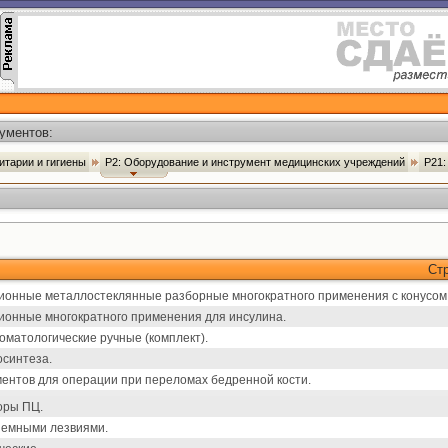
ументов:
итарии и гигиены
Р2: Оборудование и инструмент медицинских учреждений
Р21:
Ст
онные металлостеклянные разборные многократного применения с конусом 
онные многократного применения для инсулина.
оматологические ручные (комплект).
осинтеза.
ентов для операции при переломах бедренной кости.
оры ПЦ.
ъемными лезвиями.