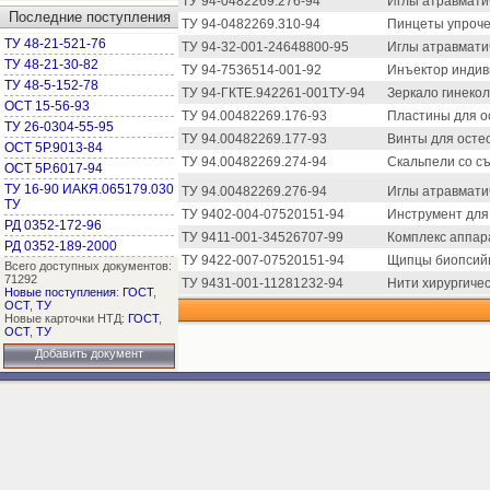
ТУ 94-0482269.276-94
Иглы атравмати
Последние поступления
ТУ 94-0482269.310-94
Пинцеты упроч
ТУ 48-21-521-76
ТУ 94-32-001-24648800-95
Иглы атравматич
ТУ 48-21-30-82
ТУ 94-7536514-001-92
Инъектор индив
ТУ 48-5-152-78
ТУ 94-ГКТЕ.942261-001ТУ-94
Зеркало гинеко
ОСТ 15-56-93
ТУ 94.00482269.176-93
Пластины для о
ТУ 26-0304-55-95
ТУ 94.00482269.177-93
Винты для осте
ОСТ 5Р.9013-84
ТУ 94.00482269.274-94
Скальпели со с
ОСТ 5Р.6017-94
ТУ 16-90 ИАКЯ.065179.030
ТУ 94.00482269.276-94
Иглы атравмати
ТУ
ТУ 9402-004-07520151-94
Инструмент для 
РД 0352-172-96
ТУ 9411-001-34526707-99
Комплекс аппар
РД 0352-189-2000
ТУ 9422-007-07520151-94
Щипцы биопсийны
Всего доступных документов:
71292
ТУ 9431-001-11281232-94
Нити хирургичес
Новые поступления
:
ГОСТ
,
ОСТ
,
ТУ
Новые карточки НТД:
ГОСТ
,
ОСТ
,
ТУ
Добавить документ