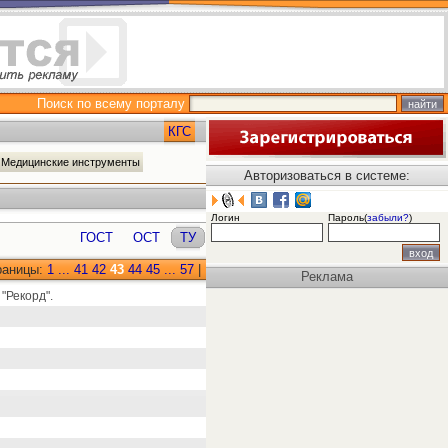
Поиск по всему порталу
КГС
 Медицинские инструменты
Авторизоваться в системе:
Логин
Пароль(
забыли?
)
ГОСТ
ОСТ
ТУ
раницы:
1
...
41
42
43
44
45
...
57
|
Реклама
"Рекорд".