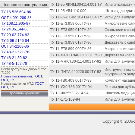
Последние поступления
ТУ 11-95 ЛКЯМ.304114.001 ТУ
Иглы атравматич
ТУ 11-95 У54.110.000
Штатив для длит
ТУ 16-526.694-86
ТУ 11-95-ЛКЯМ.304114.004 ТУ
Иглы для акупунк
ОСТ 4.091.209-88
ТУ 108.11.905-87
ТУ 11-ЕТ3.959.005ТУ-87
Микролезвие сап
ТУ 24.05.144-88
ТУ 11-ЕТ3.959.010ТУ-89
Скальпели с сап
ТУ 29-02-774-92
ТУ 11-ЕТ3.959.012ТУ-90
Микролезвия сап
ТУ 6-09-5146-84
ТУ 11-ЕТ3.959.018ТУ-90
Держатель с сап
ОСТ 84-2268-86
ТУ 11-ЕТ8.899.000ТУ-86
Микролезвия са
ТУ 48-21-521-76
ТУ 11-ЖБКЮ.940230.001ТУ-91
Держатели клапа
ТУ 48-21-30-82
ТУ 11-МЯКЛ.304114.001ТУ-92
Иглы для акупунк
ТУ 48-5-152-78
Всего доступных документов:
Инструмент воло
ТУ 11-ПНТА.940220.001ТУ-92
71299
внутреннего облу
Новые поступления
:
ГОСТ
,
ОСТ
,
ТУ
ТУ 11-ТВ0.409.001ТУ-93
Комплект насадок
Новые карточки НТД:
ГОСТ
,
ТУ 11-УХ0.786.001ТУ-94
Гильзы для зубны
ОСТ
,
ТУ
ТУ 13-00255332-14-94
Шпатель медицин
Добавить документ
ТУ 14-171-109-94
Иглы для акупунк
Copyright
©
2006-2