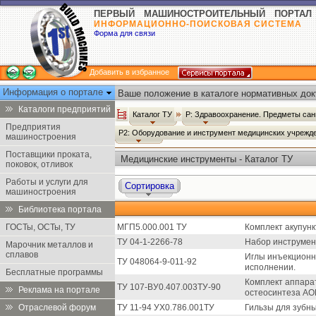
ПЕРВЫЙ МАШИНОСТРОИТЕЛЬНЫЙ ПОРТАЛ
ИНФОРМАЦИОННО-ПОИСКОВАЯ СИСТЕМА
Форма для связи
Добавить в избранное
Информация о портале
Ваше положение в каталоге нормативных док
Каталоги предприятий
Каталог ТУ
Р: Здравоохранение. Предметы сан
Предприятия
Р2: Оборудование и инструмент медицинских учрежд
машиностроения
Поставщики проката,
Медицинские инструменты - Каталог ТУ
поковок, отливок
Работы и услуги для
Сортировка
машиностроения
Библиотека портала
ГОСТы, ОСТы, ТУ
МГП5.000.001 ТУ
Комплект акупунк
ТУ 04-1-2266-78
Набор инструмен
Марочник металлов и
сплавов
Иглы инъекционн
ТУ 048064-9-011-92
исполнении.
Бесплатные программы
Комплект аппарат
ТУ 107-ВУ0.407.003ТУ-90
Реклама на портале
остеосинтеза АО
Отраслевой форум
ТУ 11-94 УХ0.786.001ТУ
Гильзы для зубны