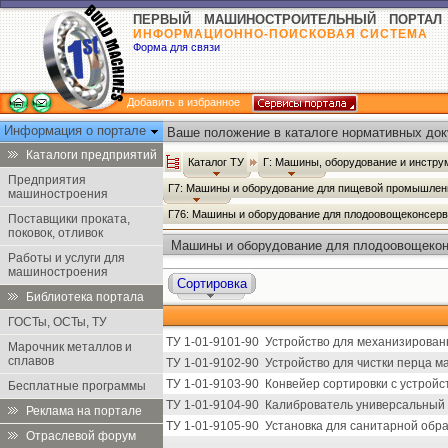
ПЕРВЫЙ МАШИНОСТРОИТЕЛЬНЫЙ ПОРТАЛ
ИНФОРМАЦИОННО-ПОИСКОВАЯ СИСТЕМА
Форма для связи
Добавить в избранное
Информация о портале
Ваше положение в каталоге нормативных док
Каталоги предприятий
Каталог ТУ
Г: Машины, оборудование и инстр
Предприятия
Г7: Машины и оборудование для пищевой промышлен
машиностроения
Г76: Машины и оборудование для плодоовощеконсер
Поставщики проката,
поковок, отливок
Машины и оборудование для плодоовощекон
Работы и услуги для
промышленности - Каталог ТУ
машиностроения
Сортировка
Библиотека портала
ГОСТы, ОСТы, ТУ
ТУ 1-01-9101-90
Устройство для механизированн
Марочник металлов и
сплавов
ТУ 1-01-9102-90
Устройство для чистки перца м
ТУ 1-01-9103-90
Конвейер сортировки с устройс
Бесплатные программы
ТУ 1-01-9104-90
Калиброватель универсальный 
Реклама на портале
ТУ 1-01-9105-90
Установка для санитарной обр
Отраслевой форум