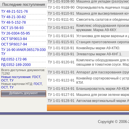
ТУ 1-01-9108-90
Машина для укладки (разгрузки
Последние поступления
ТУ 1-01-9109-90
Опрокидыватель ящичных подд
ТУ 48-21-521-76
ТУ 1-01-9110-91
Машина для высверливания коч
ТУ 48-21-30-82
ТУ 1-01-9111-91
Смеситель салатов и обеденных
ТУ 48-5-152-78
Комплекс оборудования произв
ТУ 1-01-9113-91
ОСТ 15-56-93
кружками. Марка А9-ККУ.
ТУ 26-0304-55-95
ТУ 1-01-9114-91
Установка для варки варенья и
ОСТ 5Р.9013-84
ТУ 1-01-9115-91
Станция приготовления сиропа 
ОСТ 5Р.6017-94
ТУ 1-01-9118-91
Конвейеры марки А9-КТЮ.
ТУ 16-90 ИАКЯ.065179.030
ТУ
ТУ 1-01-9119-91
Элеваторы марки А9-КНГ.1.
РД 0352-172-96
Комплекты оборудования для п
ТУ 1-01-9120-91
овощами в томатном соусе. Мар
РД 0352-189-2000
Всего доступных документов:
ТУ 1-01-9121-91
Аппарат для пассерования (гру
71292
Новые поступления
:
ГОСТ
,
Конвейер сортировочный с устр
ТУ 1-01-9122-91
ОСТ
,
ТУ
КТИ.
Новые карточки НТД:
ГОСТ
,
ОСТ
,
ТУ
ТУ 1-01-9124-91
Бланширователь марки А9-КБЖ
Добавить документ
ТУ 1-01-9127-91
Машина для резки зелени марк
ТУ 1-01-9128-91
Автоклав вертикальный марки 
Copyright
©
2006-2