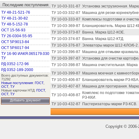
Последние поступления
ТУ 10-03-331-87
Установка экструзионная. Марк
ТУ 48-21-521-76
ТУ 10-03-332-87
Машина для резки корнеклубне
ТУ 48-21-30-82
ТУ 10-03-333-87
Комплексы подготовки и очист
ТУ 48-5-152-78
ТУ 10-03-369-87
Бланширователь. Марка Ш12-К
ОСТ 15-56-93
ТУ 10-03-373-87
Ванна. Марка Ш12-КОЕ.
ТУ 26-0304-55-95
ТУ 10-03-374-87
Ванна. Марка Ш12-КТД.
ОСТ 5Р.9013-84
ТУ 10-03-376-87
Элеваторы марок Ш12-КЛО/6-2.
ОСТ 5Р.6017-94
ТУ 10-03-396-87
Машина для отмывки крахмала.
ТУ 16-90 ИАКЯ.065179.030
ТУ
ТУ 10-03-397-87
Установка для очистки картофе
РД 0352-172-96
ТУ 10-03-398-87
Машина очистительная. Марка 
РД 0352-189-2000
ТУ 10-03-399-87
Машина моечная с камнеотборн
Всего доступных документов:
71292
ТУ 10-03-406-87
Бланширователь марки РЗ-КБА
Новые поступления
:
ГОСТ
,
ТУ 10-03-407-87
Машина для протирания. Марка
ОСТ
,
ТУ
Новые карточки НТД:
ГОСТ
,
Комплекс по подготовке томат
ОСТ
,
ТУ
ТУ 10-03-408-87
РЗ-ККИ.
Добавить документ
ТУ 10-03-432-87
Пастеризаторы марки РЗ-КСВ.
Copyright
©
2006-2