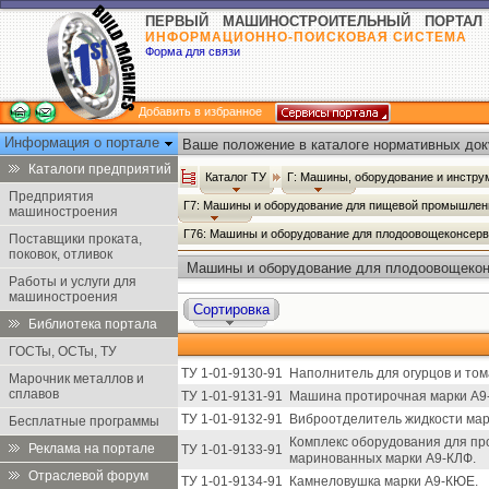
ПЕРВЫЙ МАШИНОСТРОИТЕЛЬНЫЙ ПОРТАЛ
ИНФОРМАЦИОННО-ПОИСКОВАЯ СИСТЕМА
Форма для связи
Добавить в избранное
Информация о портале
Ваше положение в каталоге нормативных док
Каталоги предприятий
Каталог ТУ
Г: Машины, оборудование и инстр
Предприятия
Г7: Машины и оборудование для пищевой промышлен
машиностроения
Г76: Машины и оборудование для плодоовощеконсер
Поставщики проката,
поковок, отливок
Машины и оборудование для плодоовощекон
Работы и услуги для
промышленности - Каталог ТУ
машиностроения
Сортировка
Библиотека портала
ГОСТы, ОСТы, ТУ
ТУ 1-01-9130-91
Наполнитель для огурцов и то
Марочник металлов и
сплавов
ТУ 1-01-9131-91
Машина протирочная марки А9
ТУ 1-01-9132-91
Виброотделитель жидкости мар
Бесплатные программы
Комплекс оборудования для пр
Реклама на портале
ТУ 1-01-9133-91
маринованных марки А9-КЛФ.
Отраслевой форум
ТУ 1-01-9134-91
Камнеловушка марки А9-КЮЕ.