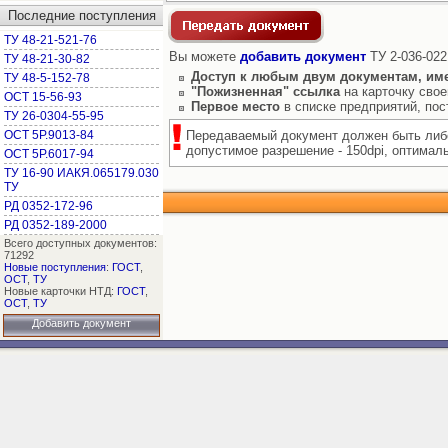
Последние поступления
ТУ 48-21-521-76
Вы можете
добавить документ
ТУ 2-036-022
ТУ 48-21-30-82
Доступ к любым двум документам, им
ТУ 48-5-152-78
"Пожизненная" ссылка
на карточку свое
ОСТ 15-56-93
Первое место
в списке предприятий, по
ТУ 26-0304-55-95
ОСТ 5Р.9013-84
Передаваемый документ должен быть либо
допустимое разрешение - 150dpi, оптимальн
ОСТ 5Р.6017-94
ТУ 16-90 ИАКЯ.065179.030
ТУ
РД 0352-172-96
РД 0352-189-2000
Всего доступных документов:
71292
Новые поступления
:
ГОСТ
,
ОСТ
,
ТУ
Новые карточки НТД:
ГОСТ
,
ОСТ
,
ТУ
Добавить документ