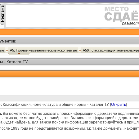
ументов:
мые
А5: Прочие неметаллические ископаемые
А50: Классификация, номенклатур
ы - Каталог ТУ
:
Классификация, номенклатура и общие нормы - Каталог ТУ. [
Открыть
]
.
Вы можете бесплатно заказать поиск информации о держателе подлинника 
з архивов, ее можно будет приобрести. Выписка с информацией о держателе 
 она будет найдена. Для заказа поиска информации зарегистрируйтесь и приш
после 1993 года не представляется возможным, т.к. такие документы, находят