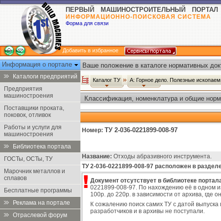
ПЕРВЫЙ МАШИНОСТРОИТЕЛЬНЫЙ ПОРТАЛ
ИНФОРМАЦИОННО-ПОИСКОВАЯ СИСТЕМА
Форма для связи
Добавить в избранное
Информация о портале
Ваше положение в каталоге нормативных док
Каталоги предприятий
Каталог ТУ
А: Горное дело. Полезные ископае
Предприятия
машиностроения
Классификация, номенклатура и общие норм
Поставщики проката,
поковок, отливок
Работы и услуги для
ТУ 2-036-0221899-008-97
Номер:
машиностроения
Библиотека портала
Название:
Отходы абразивного инструмента.
ГОСТы, ОСТы, ТУ
ТУ 2-036-0221899-008-97 расположен в разделе
Марочник металлов и
сплавов
Документ отсутствует в библиотеке портала
0221899-008-97. По нахождению её в одном и
Бесплатные программы
100р. до 220р. в зависимости от архива, где
Реклама на портале
К сожалению поиск самих ТУ с датой выпуска 
разработчиков и в архивы не поступали.
Отраслевой форум