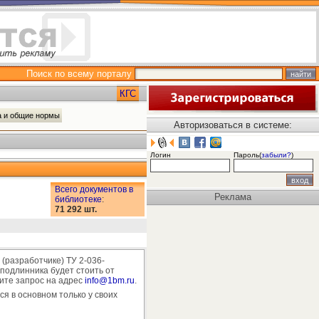
Поиск по всему порталу
КГС
а и общие нормы
Авторизоваться в системе:
Логин
Пароль(
забыли?
)
Всего документов в
Реклама
библиотеке
:
71 292 шт.
(разработчике) ТУ 2-036-
подлинника будет стоить от
лите запрос на адрес
info@1bm.ru
.
ся в основном только у своих