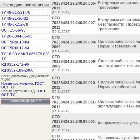
Воздушные линии напр
70238424.29.240.20.005-
Последние поступления
требования.
2011
ТУ 48-21-521-76
[15.11.2019]
СТО
ТУ 48-21-30-82
Воздушные линии элект
70238424.29.240.20.007-
ТУ 48-5-152-78
безопасности). Прове
2011
требования.
ОСТ 15-56-93
[15.11.2019]
ТУ 26-0304-55-95
СТО
Силовые кабельные лин
ОСТ 5Р.9013-84
70238424.29.240.20.008-
Нормы и требования
2009
ОСТ 5Р.6017-94
[15.11.2019]
ТУ 16-90 ИАКЯ.065179.030
СТО
ТУ
Силовые кабельные лин
70238424.29.240.20.009-
РД 0352-172-96
эксплуатации и технич
2009
РД 0352-189-2000
[15.11.2019]
Всего доступных документов:
СТО
71292
Силовые кабельные лин
70238424.29.240.20.010-
Новые поступления
:
ГОСТ
,
Нормы и требования.
ОСТ
,
ТУ
2011
Новые карточки НТД:
ГОСТ
,
[15.11.2019]
ОСТ
,
ТУ
СТО
Добавить документ
Силовые кабельные лин
70238424.29.240.20.011-
эксплуатации и технич
2011
[15.11.2019]
СТО
70238424.29.240.99.001-
Конденсаторные устано
2011
[15.11.2019]
СТО
Управляемые устройст