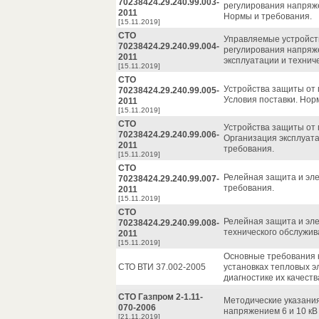
70238424.29.240.99.003-
регулирования напряже
2011
Нормы и требования.
[15.11.2019]
СТО
Управляемые устройст
70238424.29.240.99.004-
регулирования напряж
2011
эксплуатации и технич
[15.11.2019]
СТО
Устройства защиты от 
70238424.29.240.99.005-
Условия поставки. Нор
2011
[15.11.2019]
СТО
Устройства защиты от 
70238424.29.240.99.006-
Организация эксплуата
2011
требования.
[15.11.2019]
СТО
Релейная защита и эле
70238424.29.240.99.007-
требования.
2011
[15.11.2019]
СТО
Релейная защита и эле
70238424.29.240.99.008-
технического обслужив
2011
[15.11.2019]
Основные требования 
СТО ВТИ 37.002-2005
установках тепловых э
диагностике их качеств
СТО Газпром 2-1.11-
Методические указания
070-2006
напряжением 6 и 10 кВ
[21.11.2019]