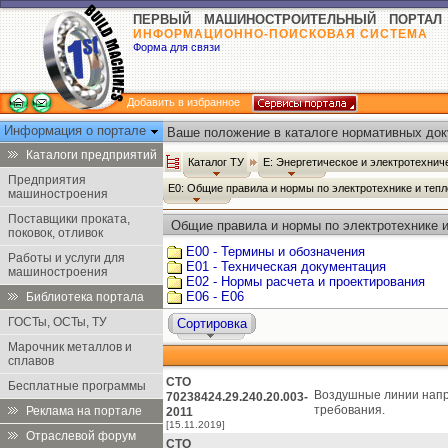
ПЕРВЫЙ МАШИНОСТРОИТЕЛЬНЫЙ ПОРТАЛ
ИНФОРМАЦИОННО-ПОИСКОВАЯ СИСТЕМА
Форма для связи
Добавить в избранное
Информация о портале
Ваше положение в каталоге нормативных док
Каталоги предприятий
Каталог ТУ
Е: Энергетическое и электротехни
Предприятия
Е0: Общие правила и нормы по электротехнике и теп
машиностроения
Поставщики проката,
Общие правила и нормы по электротехнике и
поковок, отливок
Е00 - Термины и обозначения
Работы и услуги для
Е01 - Техническая документация
машиностроения
Е02 - Нормы расчета и проектирования
Е06 - Е06
Библиотека портала
ГОСТы, ОСТы, ТУ
Сортировка
Марочник металлов и
сплавов
СТО
Бесплатные программы
Воздушные линии напря
70238424.29.240.20.003-
требования.
Реклама на портале
2011
[15.11.2019]
Отраслевой форум
СТО