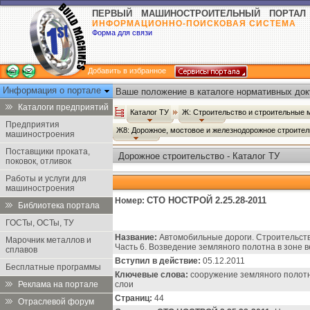
ПЕРВЫЙ МАШИНОСТРОИТЕЛЬНЫЙ ПОРТАЛ
ИНФОРМАЦИОННО-ПОИСКОВАЯ СИСТЕМА
Форма для связи
Добавить в избранное
Информация о портале
Ваше положение в каталоге нормативных док
Каталоги предприятий
Каталог ТУ
Ж: Строительство и строительные
Предприятия
Ж8: Дорожное, мостовое и железнодорожное строите
машиностроения
Поставщики проката,
Дорожное строительство - Каталог ТУ
поковок, отливок
Работы и услуги для
машиностроения
СТО НОСТРОЙ 2.25.28-2011
Номер:
Библиотека портала
ГОСТы, ОСТы, ТУ
Название:
Автомобильные дороги. Строительств
Марочник металлов и
Часть 6. Возведение земляного полотна в зоне 
сплавов
Вступил в действие:
05.12.2011
Бесплатные программы
Ключевые слова:
сооружение земляного полотн
Реклама на портале
слои
Страниц:
44
Отраслевой форум