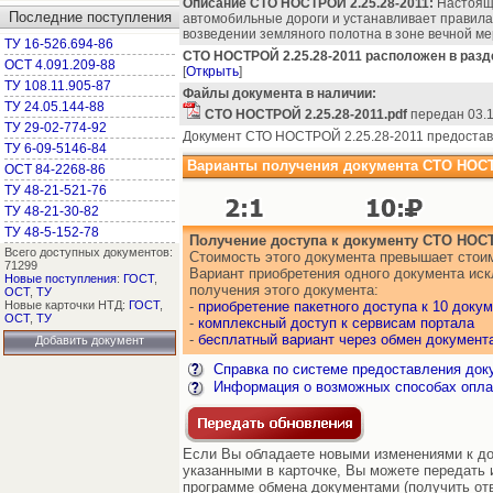
Описание СТО НОСТРОЙ 2.25.28-2011:
Настоящи
Последние поступления
автомобильные дороги и устанавливает правила
возведении земляного полотна в зоне вечной м
ТУ 16-526.694-86
СТО НОСТРОЙ 2.25.28-2011 расположен в разд
ОСТ 4.091.209-88
[
Открыть
]
ТУ 108.11.905-87
Файлы документа в наличии:
ТУ 24.05.144-88
СТО НОСТРОЙ 2.25.28-2011.pdf
передан 03.1
ТУ 29-02-774-92
Документ СТО НОСТРОЙ 2.25.28-2011 предостав
ТУ 6-09-5146-84
Варианты получения документа СТО НОСТР
ОСТ 84-2268-86
ТУ 48-21-521-76
ТУ 48-21-30-82
ТУ 48-5-152-78
Получение доступа к документу СТО НОСТ
Всего доступных документов:
Стоимость этого документа превышает стоим
71299
Вариант приобретения одного документа ис
Новые поступления
:
ГОСТ
,
получения этого документа:
ОСТ
,
ТУ
Новые карточки НТД:
ГОСТ
,
-
приобретение пакетного доступа к 10 доку
ОСТ
,
ТУ
-
комплексный доступ к сервисам портала
-
бесплатный вариант через обмен документ
Добавить документ
Справка по системе предоставления док
Информация о возможных способах опла
Если Вы обладаете новыми изменениями к д
указанными в карточке, Вы можете передать и
программе обмена документами (получить от