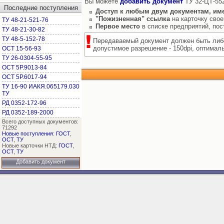
Вы можете
добавить документ
ТУ 32-ЦТ-552
Последние поступления
Доступ к любым двум документам, им
"Пожизненная" ссылка
на карточку свое
ТУ 48-21-521-76
Первое место
в списке предприятий, по
ТУ 48-21-30-82
ТУ 48-5-152-78
Передаваемый документ должен быть либо
допустимое разрешение - 150dpi, оптимальн
ОСТ 15-56-93
ТУ 26-0304-55-95
ОСТ 5Р.9013-84
ОСТ 5Р.6017-94
ТУ 16-90 ИАКЯ.065179.030
ТУ
РД 0352-172-96
РД 0352-189-2000
Всего доступных документов:
71292
Новые поступления
:
ГОСТ
,
ОСТ
,
ТУ
Новые карточки НТД:
ГОСТ
,
ОСТ
,
ТУ
Добавить документ