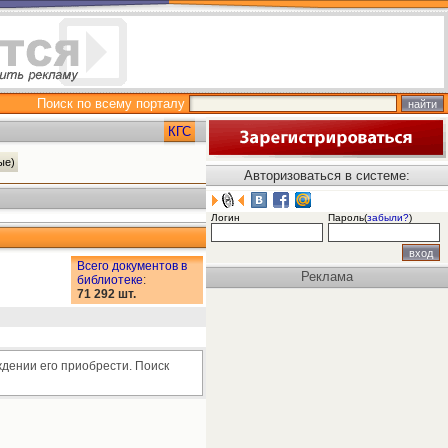
Поиск по всему порталу
КГС
ные)
Авторизоваться в системе:
Логин
Пароль(
забыли?
)
Всего документов в
Реклама
библиотеке
:
71 292 шт.
ждении его приобрести. Поиск