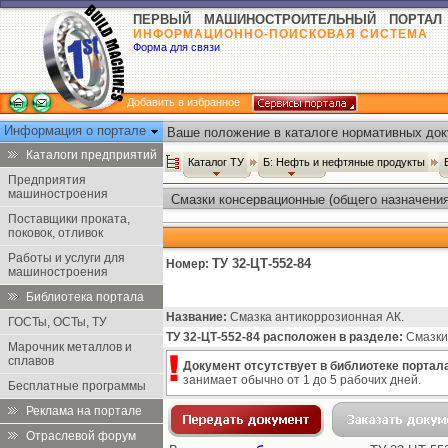
ПЕРВЫЙ МАШИНОСТРОИТЕЛЬНЫЙ ПОРТАЛ
ИНФОРМАЦИОННО-ПОИСКОВАЯ СИСТЕМА
Форма для связи
Добавить в избранное
Информация о портале
Ваше положение в каталоге нормативных док
Каталоги предприятий
Каталог ТУ
Б: Нефть и нефтяные продукты
Предприятия
машиностроения
Смазки консервационные (общего назначения 
Поставщики проката,
поковок, отливок
Работы и услуги для
ТУ 32-ЦТ-552-84
Номер:
машиностроения
Библиотека портала
Название:
Смазка антикоррозионная АК.
ГОСТы, ОСТы, ТУ
ТУ 32-ЦТ-552-84 расположен в разделе:
Смазки 
Марочник металлов и
сплавов
Документ отсутствует в библиотеке портала
занимает обычно от 1 до 5 рабочих дней.
Бесплатные программы
Реклама на портале
Отраслевой форум