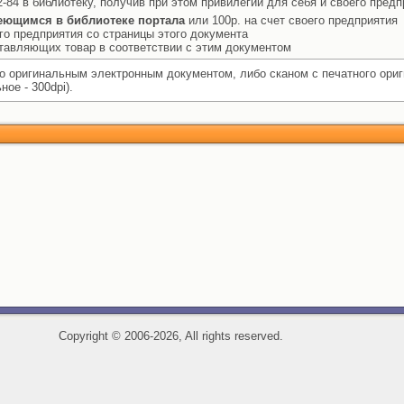
-84 в библиотеку, получив при этом привилегии для себя и своего предп
еющимся в библиотеке портала
или 100р. на счет своего предприятия
го предприятия со страницы этого документа
ставляющих товар в соответствии с этим документом
 оригинальным электронным документом, либо сканом с печатного ори
ое - 300dpi).
Copyright
©
2006-2026, All rights reserved.