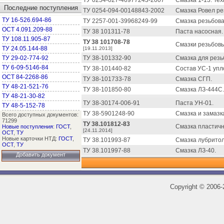
ТУ 0254-027-46977243-2007
Смазка 1-13. Тех
Последние поступления
ТУ 0254-094-00148843-2002
Смазка Ровел ре
ТУ 16-526.694-86
ТУ 2257-001-39968249-99
Смазка резьбова
ОСТ 4.091.209-88
ТУ 38 101311-78
Паста насосная.
ТУ 108.11.905-87
ТУ 38 101708-78
Смазки резьбовые
ТУ 24.05.144-88
[19.11.2013]
ТУ 29-02-774-92
ТУ 38-101332-90
Смазка для резь
ТУ 6-09-5146-84
ТУ 38-101440-82
Состав УС-1 упл
ОСТ 84-2268-86
ТУ 38-101733-78
Смазка СГП.
ТУ 48-21-521-76
ТУ 38-101850-80
Смазка ЛЗ-444С.
ТУ 48-21-30-82
ТУ 38-30174-006-91
Паста УН-01.
ТУ 48-5-152-78
ТУ 38-5901248-90
Смазка и замазк
Всего доступных документов:
71299
ТУ 38.101812-83
Смазка пластичн
Новые поступления
:
ГОСТ
,
[24.11.2014]
ОСТ
,
ТУ
Новые карточки НТД:
ГОСТ
,
ТУ 38.101993-87
Смазка лубритол
ОСТ
,
ТУ
ТУ 38.101997-88
Смазка ЛЗ-40.
Добавить документ
Copyright
©
2006-2