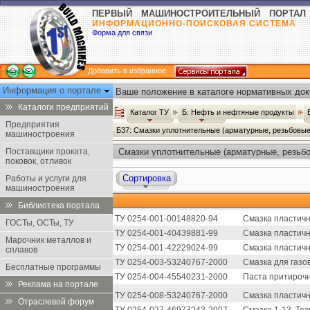
ПЕРВЫЙ МАШИНОСТРОИТЕЛЬНЫЙ ПОРТАЛ
ИНФОРМАЦИОННО-ПОИСКОВАЯ СИСТЕМА
Форма для связи
Добавить в избранное
Информация о портале
Ваше положение в каталоге нормативных док
Каталоги предприятий
Каталог ТУ
Б: Нефть и нефтяные продукты
Предприятия
Б37: Смазки уплотнительные (арматурные, резьбовы
машиностроения
Поставщики проката,
Смазки уплотнительные (арматурные, резьбо
поковок, отливок
Сортировка
Работы и услуги для
машиностроения
Библиотека портала
ТУ 0254-001-00148820-94
Смазка пластичн
ГОСТы, ОСТы, ТУ
ТУ 0254-001-40439881-99
Смазка пластичн
Марочник металлов и
ТУ 0254-001-42229024-99
Смазка пластичн
сплавов
ТУ 0254-003-53240767-2000
Смазка для газо
Бесплатные программы
ТУ 0254-004-45540231-2000
Паста притирочн
Реклама на портале
ТУ 0254-008-53240767-2000
Смазка пластичн
Отраслевой форум