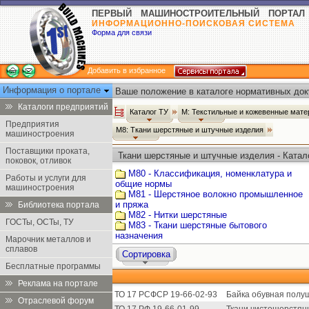
ПЕРВЫЙ МАШИНОСТРОИТЕЛЬНЫЙ ПОРТАЛ
ИНФОРМАЦИОННО-ПОИСКОВАЯ СИСТЕМА
Форма для связи
Добавить в избранное
Информация о портале
Ваше положение в каталоге нормативных док
Каталоги предприятий
Каталог ТУ
М: Текстильные и кожевенные мате
Предприятия
М8: Ткани шерстяные и штучные изделия
машиностроения
Поставщики проката,
Ткани шерстяные и штучные изделия - Катал
поковок, отливок
М80 - Классификация, номенклатура и
Работы и услуги для
общие нормы
машиностроения
М81 - Шерстяное волокно промышленное
и пряжа
Библиотека портала
М82 - Нитки шерстяные
ГОСТы, ОСТы, ТУ
М83 - Ткани шерстяные бытового
назначения
Марочник металлов и
сплавов
Сортировка
Бесплатные программы
Реклама на портале
ТО 17 РСФСР 19-66-02-93
Байка обувная полуш
Отраслевой форум