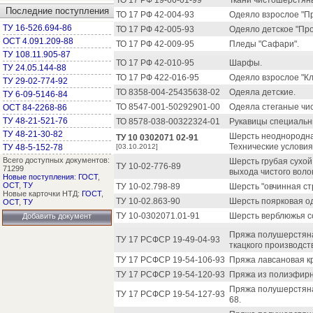
ТО 17 РФ 19-66-01-99
Ткани чистошерстян
Последние поступления
ТО 17 РФ 42-004-93
Одеяло взрослое "Пр
ТУ 16-526.694-86
ТО 17 РФ 42-005-93
Одеяло детское "Про
ОСТ 4.091.209-88
ТО 17 РФ 42-009-95
Пледы "Сафари".
ТУ 108.11.905-87
ТО 17 РФ 42-010-95
Шарфы.
ТУ 24.05.144-88
ТО 17 РФ 422-016-95
Одеяло взрослое "Кл
ТУ 29-02-774-92
ТО 8358-004-25435638-02
Одеяла детские.
ТУ 6-09-5146-84
ТО 8547-001-50292901-00
Одеяла стеганые чи
ОСТ 84-2268-86
ТУ 48-21-521-76
ТО 8578-038-00322324-01
Рукавицы специальн
ТУ 48-21-30-82
Шерсть неоднородна
ТУ 10 0302071 02-91
Технические условия
ТУ 48-5-152-78
[03.10.2012]
Всего доступных документов:
Шерсть грубая сухо
ТУ 10-02-776-89
71299
выхода чистого воло
Новые поступления
:
ГОСТ
,
ОСТ
,
ТУ
ТУ 10-02.798-89
Шерсть "овчинная ст
Новые карточки НТД:
ГОСТ
,
ТУ 10-02.863-90
Шерсть поярковая о
ОСТ
,
ТУ
ТУ 10-0302071.01-91
Шерсть верблюжья с
Добавить документ
Пряжа полушерстяна
ТУ 17 РСФСР 19-49-04-93
ткацкого производст
ТУ 17 РСФСР 19-54-106-93
Пряжа лавсановая кр
ТУ 17 РСФСР 19-54-120-93
Пряжа из полиэфирно
Пряжа полушерстяна
ТУ 17 РСФСР 19-54-127-93
68.