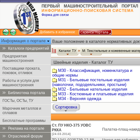
ПЕРВЫЙ МАШИНОСТРОИТЕЛЬНЫЙ ПОРТАЛ
ИНФОРМАЦИОННО-ПОИСКОВАЯ СИСТЕМА
Форма для связи
Добавить в избранное
Информация о портале
Ваше положение в каталоге нормативных док
Каталоги предприятий
Каталог ТУ
М: Текстильные и кожевенные мате
Предприятия
машиностроения
Швейные изделия - Каталог ТУ
Поставщики проката,
М30 - Классификация, номенклатура и
поковок, отливок
общие нормы
М31 - Бельевые постельные изделия
Работы и услуги для
(наволочки, пододеяльники, простыни)
машиностроения
М32 - Бельевые нательные изделия
Библиотека портала
М33 - Костюмные и платьевые изделия
М34 - Верхняя одежда
ГОСТы, ОСТы, ТУ
Сортировка
Марочник металлов и
сплавов
Бесплатные программы
Ст. ПУ НКО-375 УОВС
Реклама на портале
Палатка-плащ-накидк
РККА
[24.03.2014]
Отраслевой форум