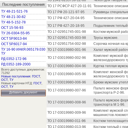
ТО 1341-0235739-12-88
Чехол для табурета.
Последние поступления
ТО 17 РСФСР 427-20-11-91
Техническое описани
ТУ 48-21-521-76
ТО 17 РФ 20-121-97-95
Рукавицы специальн
ТУ 48-21-30-82
ТО 17 РФ 427-20-04-95
Техническое описани
ТУ 48-5-152-78
ТО 17 РФ 427-20-18-95
Подшлемник теплый 
ОСТ 15-56-93
ТО 17-02951745-001-98
Костюм мужской раб
ТУ 26-0304-55-95
ТО 17-02951745-003-98
Трусы мужские.
ОСТ 5Р.9013-84
ТО 17-02951754-002-98
Сорочка ночная на кр
ОСТ 5Р.6017-94
ТУ 16-90 ИАКЯ.065179.030
ТО 17-03019980-001-96
Халат мужской рабоч
ТУ
Комплект мужской ф
ТО 17-03019980-002-96
РД 0352-172-96
железнодорожного т
РД 0352-189-2000
ТО 17-03019980-004-96
Куртка теплая мужска
Всего доступных документов:
Комплект женской ф
71292
ТО 17-03019980-005-96
железнодорожного т
Новые поступления
:
ГОСТ
,
ОСТ
,
ТУ
ТО 17-03019980-006-96
Брюки мужские утепл
Новые карточки НТД:
ГОСТ
,
ОСТ
,
ТУ
Пальто женское фор
ТО 17-03019980-007-96
Добавить документ
транспорта Р-2-96.
Пальто мужское фор
ТО 17-03019980-008-96
транспорта М 1-96.
Комплект мужской с
ТО 17-03019980-009-96
машинистов локомоти
ТО 17-03019980-011-96
Костюм теплозащитны
ТО 17-03019980-013-96
Костюм теплый с пр