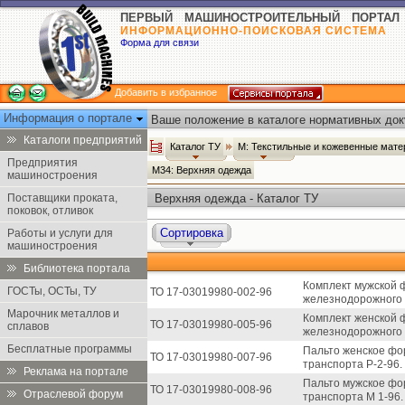
ПЕРВЫЙ МАШИНОСТРОИТЕЛЬНЫЙ ПОРТАЛ
ИНФОРМАЦИОННО-ПОИСКОВАЯ СИСТЕМА
Форма для связи
Добавить в избранное
Информация о портале
Ваше положение в каталоге нормативных док
Каталоги предприятий
Каталог ТУ
М: Текстильные и кожевенные мате
Предприятия
М34: Верхняя одежда
машиностроения
Поставщики проката,
Верхняя одежда - Каталог ТУ
поковок, отливок
Сортировка
Работы и услуги для
машиностроения
Библиотека портала
Комплект мужской 
ГОСТы, ОСТы, ТУ
ТО 17-03019980-002-96
железнодорожного 
Марочник металлов и
Комплект женской 
ТО 17-03019980-005-96
сплавов
железнодорожного 
Бесплатные программы
Пальто женское фо
ТО 17-03019980-007-96
транспорта Р-2-96.
Реклама на портале
Пальто мужское фо
ТО 17-03019980-008-96
Отраслевой форум
транспорта М 1-96.