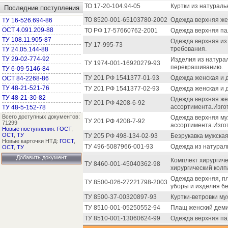
ТО 17-20-104.94-05
Куртки из натураль
Последние поступления
ТО 8520-001-65103780-2002
Одежда верхняя же
ТУ 16-526.694-86
ОСТ 4.091.209-88
ТО РФ 17-57660762-2001
Одежда верхняя па
ТУ 108.11.905-87
Одежда верхняя из
ТУ 17-995-73
требования.
ТУ 24.05.144-88
ТУ 29-02-774-92
Изделия из натура
ТУ 1974-001-16920279-93
перекрашиванию.
ТУ 6-09-5146-84
ТУ 201 РФ 1541377-01-93
Одежда женская и д
ОСТ 84-2268-86
ТУ 48-21-521-76
ТУ 201 РФ 1541377-02-93
Одежда женская и д
ТУ 48-21-30-82
Одежда верхняя жен
ТУ 201 РФ 4208-6-92
ассортимента.Изго
ТУ 48-5-152-78
Всего доступных документов:
Одежда верхняя му
ТУ 201 РФ 4208-7-92
71299
ассортимента.Изго
Новые поступления
:
ГОСТ
,
ОСТ
,
ТУ
ТУ 205 РФ 498-134-02-93
Безрукавка мужская
Новые карточки НТД:
ГОСТ
,
ТУ 496-5087966-001-93
Одежда из натурал
ОСТ
,
ТУ
Добавить документ
Комплект хирургиче
ТУ 8460-001-45040362-98
хирургический колп
Одежда верхняя, п
ТУ 8500-026-27221798-2003
уборы и изделия бе
ТУ 8500-37-00320897-93
Куртки-ветровки му
ТУ 8510-001-05250552-94
Плащ женский деми
ТУ 8510-001-13060624-99
Одежда верхняя па