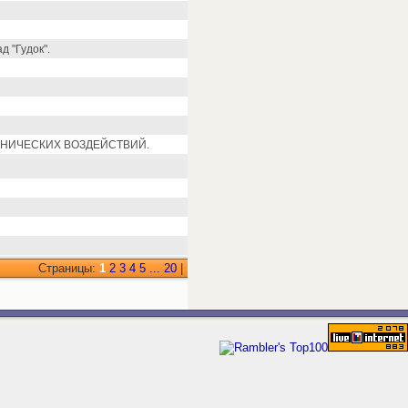
 "Гудок".
НИЧЕСКИХ ВОЗДЕЙСТВИЙ.
Страницы:
1
2
3
4
5
...
20
|