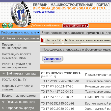
ПЕРВЫЙ МАШИНОСТРОИТЕЛЬНЫЙ ПОРТАЛ
ИНФОРМАЦИОННО-ПОИСКОВАЯ СИСТЕМА
Форма для связи
Добавить в избранное
Информация о портале
Ваше положение в каталоге нормативных док
Каталоги предприятий
Каталог ТУ
М: Текстильные и кожевенные мате
Предприятия
машиностроения
Прозодежда, спецодежда и форменная одежда
Поставщики проката,
поковок, отливок
Сортировка
Работы и услуги для
машиностроения
Ст. ПУ НКО-375 УОВС РККА
Библиотека портала
Палатка-плащ-нак
[24.03.2014]
ГОСТы, ОСТы, ТУ
ТО 17 РСФСР 427-20-11-91
Техническое опис
Марочник металлов и
ТО 17 РФ 20-121-97-95
Рукавицы специа
сплавов
ТО 17 РФ 427-20-04-95
Техническое опис
Бесплатные программы
ТО 17 РФ 427-20-18-95
Подшлемник теплы
Реклама на портале
ТО 17-02951745-001-98
Костюм мужской р
Отраслевой форум
ТО 17-03019980-001-96
Халат мужской ра