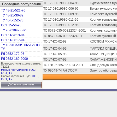
ТО 17-03019980-004-96
Куртка теплая муж
Последние поступления
ТО 17-03019980-006-96
Брюки мужские ут
ТУ 48-21-521-76
ТО 17-03019980-009-96
Комплект мужской
ТУ 48-21-30-82
ТО 17-03019980-011-96
Костюм теплозащи
ТУ 48-5-152-78
ТО 17-03039980-012-96
Костюм теплозащи
ОСТ 15-56-93
ТУ 26-0304-55-95
ТО 8572-035-00322324-2001
Костюмы суконны
ОСТ 5Р.9013-84
ТО 8572-036-00322324-01
Костюм суконный 
ОСТ 5Р.6017-94
ТО-17-КС-02-98
КОСТЮМ МУЖСКО
ТУ 16-90 ИАКЯ.065179.030
ТО-17-КС-04-99
ФАРТУКИ СПЕЦИ
ТУ
РД 0352-172-96
ТО-17-КС-05-98
ХАЛАТ МЕДИЦИН
РД 0352-189-2000
ТО-17-КС-07-99
ХАЛАТ ЖЕНСКИЙ
Всего доступных документов:
ТО-РФ-05285786-013-2001
Спецодежда-костю
71292
Новые поступления
:
ГОСТ
,
ТУ 09049-74 АН УССР
Электро обогрева
ОСТ
,
ТУ
Новые карточки НТД:
ГОСТ
,
ОСТ
,
ТУ
Добавить документ