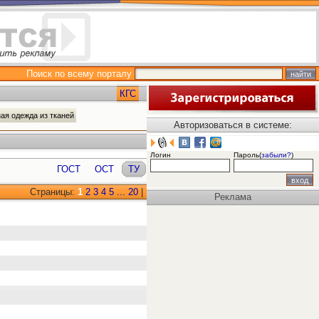
Поиск по всему порталу
КГС
ая одежда из тканей
Авторизоваться в системе:
Логин
Пароль(
забыли?
)
ГОСТ
ОСТ
ТУ
Страницы:
1
2
3
4
5
...
20
|
Реклама