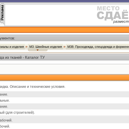
ументов:
риалы и изделия
М3: Швейные изделия
М38: Прозодежда, спецодежда и форменн
 из тканей - Каталог ТУ
идка. Описание и технические условия.
ание.
льные.
ание.
й (для строителей).
абочий.
бочий.