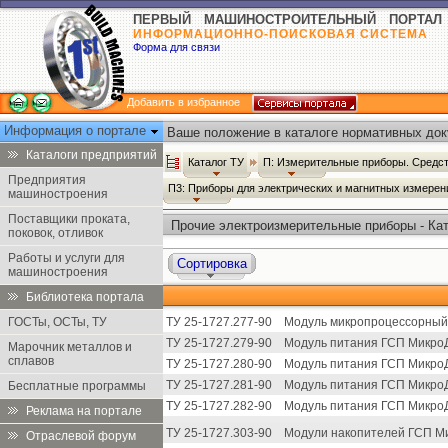
ПЕРВЫЙ МАШИНОСТРОИТЕЛЬНЫЙ ПОРТАЛ
ИНФОРМАЦИОННО-ПОИСКОВАЯ СИСТЕМА
Форма для связи
Добавить в избранное
Информация о портале
Ваше положение в каталоге нормативных док
Каталоги предприятий
Каталог ТУ
П: Измерительные приборы. Средст
Предприятия
П3: Приборы для электрических и магнитных измере
машиностроения
Поставщики проката,
Прочие электроизмерительные приборы - Ка
поковок, отливок
Работы и услуги для
Сортировка
машиностроения
Библиотека портала
ГОСТы, ОСТы, ТУ
ТУ 25-1727.277-90
Модуль микропроцессорный
ТУ 25-1727.279-90
Модуль питания ГСП МикроД
Марочник металлов и
сплавов
ТУ 25-1727.280-90
Модуль питания ГСП МикроД
ТУ 25-1727.281-90
Модуль питания ГСП МикроД
Бесплатные программы
ТУ 25-1727.282-90
Модуль питания ГСП МикроД
Реклама на портале
ТУ 25-1727.303-90
Модули накопителей ГСП М
Отраслевой форум