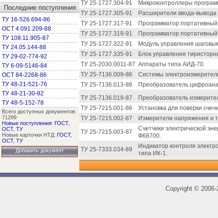
ТУ 25-1727.304-91
Микроконтроллеры програм
Последние поступления
ТУ 25-1727.305-91
Расширители ввода-вывода
ТУ 16-526.694-86
ТУ 25-1727.317-91
Программатор портативный
ОСТ 4.091.209-88
ТУ 25-1727.319-91
Программатор портативный
ТУ 108.11.905-87
ТУ 25-1727.322-91
Модуль управления шаговым
ТУ 24.05.144-88
ТУ 25-1727.335-91
Блок управления тиристорн
ТУ 29-02-774-92
ТУ 25-2030.0011-87
Аппараты типа АИД-70.
ТУ 6-09-5146-84
ТУ 25-7136.009-86
Системы электроизмерител
ОСТ 84-2268-86
ТУ 48-21-521-76
ТУ 25-7136.013-86
Преобразователь цифроана
ТУ 48-21-30-82
ТУ 25-7136.019-87
Преобразователь измерите
ТУ 48-5-152-78
ТУ 25-7215.001-86
Установка для поверки счечи
Всего доступных документов:
71299
ТУ 25-7215.002-87
Измерители напряжения и 
Новые поступления
:
ГОСТ
,
Счетчики электрической эн
ОСТ
,
ТУ
ТУ 25-7215.003-87
Новые карточки НТД:
ГОСТ
,
Ф68700.
ОСТ
,
ТУ
Индикатор контроля электр
ТУ 25-7333.034-89
Добавить документ
типа ИК-1.
Copyright
©
2006-2