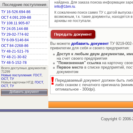
найдена. Для заказа поиска информации заре
Последние поступления
info@1bm.ru
.
ТУ 16-526.694-86
К сожалению поиск самих ТУ с датой выпуска
возможным, т.к. такие документы, находятся в
ОСТ 4.091.209-88
архивы не поступали.
ТУ 108.11.905-87
ТУ 24.05.144-88
ТУ 29-02-774-92
ТУ 6-09-5146-84
Вы можете
добавить документ
ТУ 9219-002-
ОСТ 84-2268-86
привилегии для себя и своего предприятия:
ТУ 48-21-521-76
Доступ к любым двум документам, им
ТУ 48-21-30-82
на счет своего предприятия
ТУ 48-5-152-78
"Пожизненная" ссылка
на карточку свое
Первое место
в списке предприятий, пос
Всего доступных документов:
документом
71299
Новые поступления
:
ГОСТ
,
ОСТ
,
ТУ
Передаваемый документ должен быть либ
Новые карточки НТД:
ГОСТ
,
либо сканом с печатного оригинала (мини
ОСТ
,
ТУ
оптимальное - 300dpi).
Добавить документ
Copyright
©
2006-2