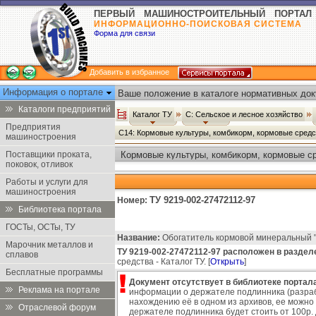
ПЕРВЫЙ МАШИНОСТРОИТЕЛЬНЫЙ ПОРТАЛ
ИНФОРМАЦИОННО-ПОИСКОВАЯ СИСТЕМА
Форма для связи
Добавить в избранное
Информация о портале
Ваше положение в каталоге нормативных док
Каталоги предприятий
Каталог ТУ
С: Сельское и лесное хозяйство
Предприятия
С14: Кормовые культуры, комбикорм, кормовые сред
машиностроения
Поставщики проката,
Кормовые культуры, комбикорм, кормовые ср
поковок, отливок
Работы и услуги для
машиностроения
ТУ 9219-002-27472112-97
Номер:
Библиотека портала
ГОСТы, ОСТы, ТУ
Название:
Обогатитель кормовой минеральный
Марочник металлов и
ТУ 9219-002-27472112-97 расположен в раздел
сплавов
средства - Каталог ТУ. [
Открыть
]
Бесплатные программы
Документ отсутствует в библиотеке портала
Реклама на портале
информации о держателе подлинника (разраб
нахождению её в одном из архивов, ее можно
Отраслевой форум
держателе подлинника будет стоить от 100р. д