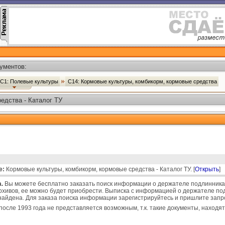
ументов:
С1: Полевые культуры
С14: Кормовые культуры, комбикорм, кормовые средства
едства - Каталог ТУ
е:
Кормовые культуры, комбикорм, кормовые средства - Каталог ТУ. [
Открыть
]
.
Вы можете бесплатно заказать поиск информации о держателе подлинника 
рхивов, ее можно будет приобрести. Выписка с информацией о держателе под
т найдена. Для заказа поиска информации зарегистрируйтесь и пришлите зап
после 1993 года не представляется возможным, т.к. такие документы, находят