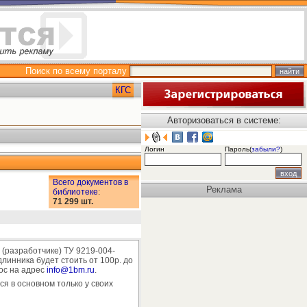
Поиск по всему порталу
КГС
Авторизоваться в системе:
Логин
Пароль(
забыли?
)
Всего документов в
Реклама
библиотеке
:
71 299 шт.
(разработчике) ТУ 9219-004-
линника будет стоить от 100р. до
рос на адрес
info@1bm.ru
.
ся в основном только у своих