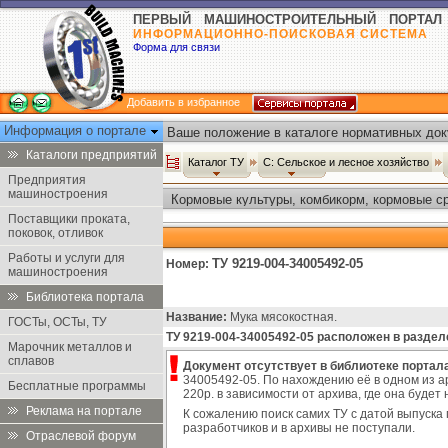
ПЕРВЫЙ МАШИНОСТРОИТЕЛЬНЫЙ ПОРТАЛ
ИНФОРМАЦИОННО-ПОИСКОВАЯ СИСТЕМА
Форма для связи
Добавить в избранное
Информация о портале
Ваше положение в каталоге нормативных док
Каталоги предприятий
Каталог ТУ
С: Сельское и лесное хозяйство
Предприятия
машиностроения
Кормовые культуры, комбикорм, кормовые ср
Поставщики проката,
поковок, отливок
Работы и услуги для
ТУ 9219-004-34005492-05
Номер:
машиностроения
Библиотека портала
Название:
Мука мясокостная.
ГОСТы, ОСТы, ТУ
ТУ 9219-004-34005492-05 расположен в раздел
Марочник металлов и
сплавов
Документ отсутствует в библиотеке портала
34005492-05. По нахождению её в одном из а
Бесплатные программы
220р. в зависимости от архива, где она буде
Реклама на портале
К сожалению поиск самих ТУ с датой выпуска 
разработчиков и в архивы не поступали.
Отраслевой форум