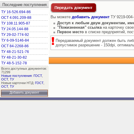
Последние поступления
ТУ 16-526.694-86
Вы можете
добавить документ
ТУ 9219-004-
ОСТ 4.091.209-88
Доступ к любым двум документам, им
ТУ 108.11.905-87
"Пожизненная" ссылка
на карточку свое
ТУ 24.05.144-88
Первое место
в списке предприятий, по
ТУ 29-02-774-92
ТУ 6-09-5146-84
Передаваемый документ должен быть либо
допустимое разрешение - 150dpi, оптимальн
ОСТ 84-2268-86
ТУ 48-21-521-76
ТУ 48-21-30-82
ТУ 48-5-152-78
Всего доступных документов:
71299
Новые поступления
:
ГОСТ
,
ОСТ
,
ТУ
Новые карточки НТД:
ГОСТ
,
ОСТ
,
ТУ
Добавить документ