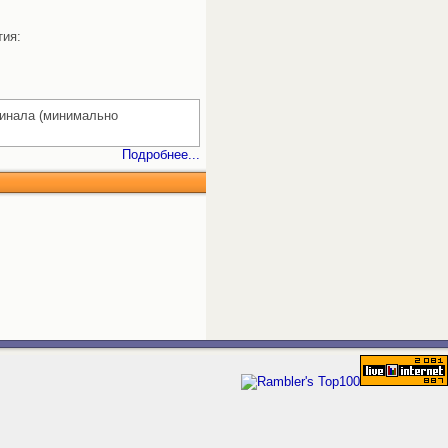
тия:
гинала (минимально
Подробнее...