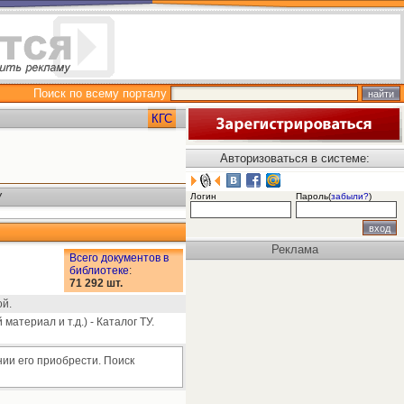
Поиск по всему порталу
КГС
Авторизоваться в системе:
У
Логин
Пароль(
забыли?
)
Реклама
Всего документов в
библиотеке
:
71 292 шт.
ой.
атериал и т.д.) - Каталог ТУ.
ии его приобрести. Поиск