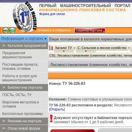
ПЕРВЫЙ МАШИНОСТРОИТЕЛЬНЫЙ ПОРТАЛ
ИНФОРМАЦИОННО-ПОИСКОВАЯ СИСТЕМА
Форма для связи
Добавить в избранное
Информация о портале
Ваше положение в каталоге нормативных док
Каталоги предприятий
Каталог ТУ
С: Сельское и лесное хозяйство
Предприятия
С91: Лесовосстановление (семенное хозяйство, питом
машиностроения
Поставщики проката,
Лесовосстановление (семенное хозяйство, пи
поковок, отливок
Работы и услуги для
машиностроения
ТУ 56-226-83
Номер:
Библиотека портала
ГОСТы, ОСТы, ТУ
Название:
Семена сортовые и улучшенные сосны
Марочник металлов и
ТУ 56-226-83 расположен в разделе:
Лесовосста
сплавов
[
Открыть
]
Бесплатные программы
Документ отсутствует в библиотеке портала
Реклама на портале
занимает обычно от 1 до 5 рабочих дней.
Отраслевой форум