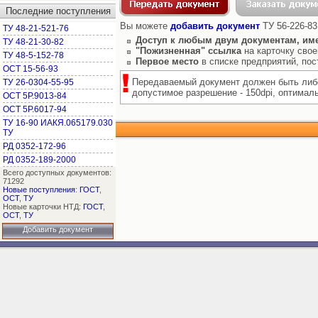
Последние поступления
Вы можете
добавить документ
ТУ 56-226-83
ТУ 48-21-521-76
Доступ к любым двум документам, им
ТУ 48-21-30-82
"Пожизненная" ссылка
на карточку свое
ТУ 48-5-152-78
Первое место
в списке предприятий, по
ОСТ 15-56-93
Передаваемый документ должен быть либо
ТУ 26-0304-55-95
допустимое разрешение - 150dpi, оптимальн
ОСТ 5Р.9013-84
ОСТ 5Р.6017-94
ТУ 16-90 ИАКЯ.065179.030
ТУ
РД 0352-172-96
РД 0352-189-2000
Всего доступных документов:
71292
Новые поступления
:
ГОСТ
,
ОСТ
,
ТУ
Новые карточки НТД:
ГОСТ
,
ОСТ
,
ТУ
Добавить документ