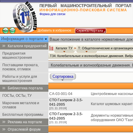
ПЕРВЫЙ МАШИНОСТРОИТЕЛЬНЫЙ ПОРТАЛ
ИНФОРМАЦИОННО-ПОИСКОВАЯ СИСТЕМА
Форма для связи
Добавить в избранное
Информация о портале
Ваше положение в каталоге нормативных док
Каталоги предприятий
Каталог ТУ
Т: Общетехнические и организаци
Предприятия
Т34: Колебательные и волнообразные движения. Вибра
машиностроения
Поставщики проката,
Колебательные и волнообразные движения. В
поковок, отливок
Сортировка
Работы и услуги для
машиностроения
Библиотека портала
СА-03-001-04
Центробежные насосные
ГОСТы, ОСТы, ТУ
СТО Газпром 2-3.5-
Марочник металлов и
Каталог шумовых характ
041-2005
сплавов
[21.11.2019]
СТО Газпром 2-3.5-
Бесплатные программы
Документы нормативные 
043-2005
оборудования ОАО "Газп
Реклама на портале
[21.11.2019]
Отраслевой форум