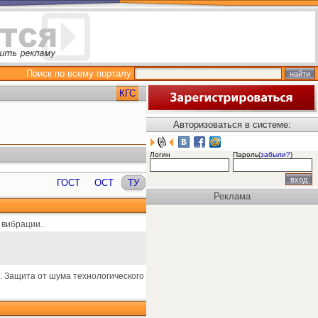
Поиск по всему порталу
КГС
Авторизоваться в системе:
Логин
Пароль(
забыли?
)
ГОСТ
ОСТ
ТУ
Реклама
 вибрации.
. Защита от шума технологического