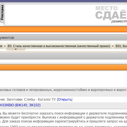
ументов:
ия
В3: Сталь качественная и высококачественная (качественный прокат)
В31: Бо
ановых сплавов и легированных, коррозионностойких и жаропрочных и жарос
ки. Заготовки. Слябы - Каталог ТУ. [
Открыть
]
Н33КВЮ (ВЖ145; ЭК102)
.
Вы можете бесплатно заказать поиск информации о держателе подлинника 
 можно будет приобрести. Выписка с информацией о держателе подлинника буд
на. Для заказа поиска информации зарегистрируйтесь и пришлите запрос на 