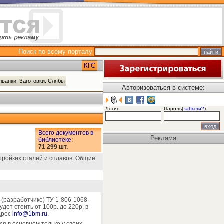
Поиск по всему порталу
КГС
лванки. Заготовки. Слябы
Авторизоваться в системе:
Логин
Пароль(
забыли?
)
Всего документов в
Реклама
библиотеке
:
71 299 шт.
тройких сталей и сплавов. Общие
(разработчике) ТУ 1-806-1068-
ет стоить от 100р. до 220р. в
адрес
info@1bm.ru
.