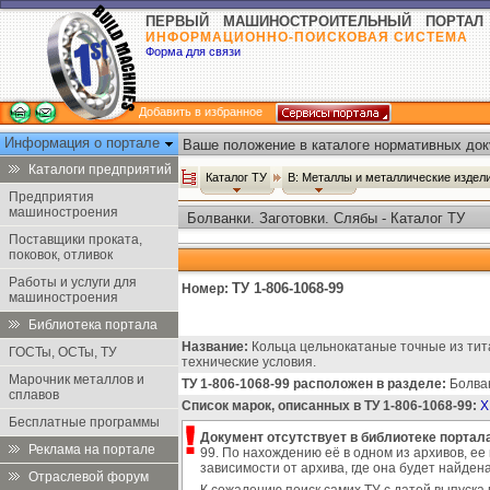
ПЕРВЫЙ МАШИНОСТРОИТЕЛЬНЫЙ ПОРТАЛ
ИНФОРМАЦИОННО-ПОИСКОВАЯ СИСТЕМА
Форма для связи
Добавить в избранное
Информация о портале
Ваше положение в каталоге нормативных док
Каталоги предприятий
Каталог ТУ
В: Металлы и металлические издел
Предприятия
машиностроения
Болванки. Заготовки. Слябы - Каталог ТУ
Поставщики проката,
поковок, отливок
Работы и услуги для
ТУ 1-806-1068-99
Номер:
машиностроения
Библиотека портала
Название:
Кольца цельнокатаные точные из тит
ГОСТы, ОСТы, ТУ
технические условия.
Марочник металлов и
ТУ 1-806-1068-99 расположен в разделе:
Болван
сплавов
Список марок, описанных в ТУ 1-806-1068-99:
Х
Бесплатные программы
Документ отсутствует в библиотеке портала
Реклама на портале
99. По нахождению её в одном из архивов, ее
зависимости от архива, где она будет найде
Отраслевой форум