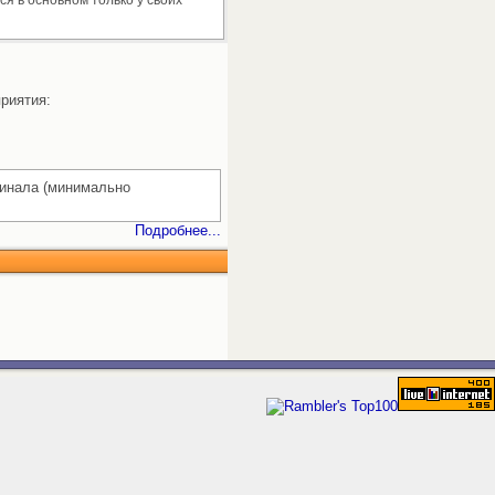
ся в основном только у своих
приятия:
гинала (минимально
Подробнее...