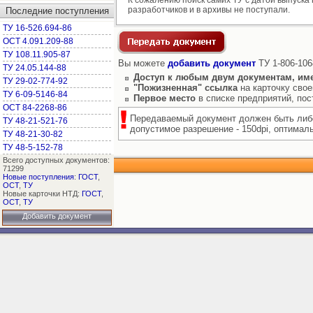
К сожалению поиск самих ТУ с датой выпуска 
разработчиков и в архивы не поступали.
Последние поступления
ТУ 16-526.694-86
ОСТ 4.091.209-88
ТУ 108.11.905-87
Вы можете
добавить документ
ТУ 1-806-106
ТУ 24.05.144-88
Доступ к любым двум документам, им
ТУ 29-02-774-92
"Пожизненная" ссылка
на карточку свое
ТУ 6-09-5146-84
Первое место
в списке предприятий, по
ОСТ 84-2268-86
Передаваемый документ должен быть либо
ТУ 48-21-521-76
допустимое разрешение - 150dpi, оптимальн
ТУ 48-21-30-82
ТУ 48-5-152-78
Всего доступных документов:
71299
Новые поступления
:
ГОСТ
,
ОСТ
,
ТУ
Новые карточки НТД:
ГОСТ
,
ОСТ
,
ТУ
Добавить документ