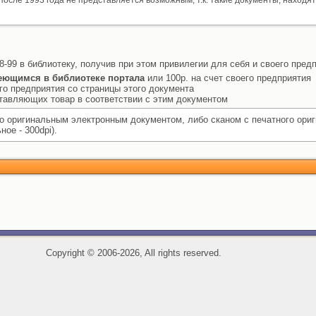
после 1993 года не представляется возможным, т.к. такие документы, находят
8-99 в библиотеку, получив при этом привилегии для себя и своего пред
еющимся в библиотеке портала
или 100р. на счет своего предприятия
го предприятия со страницы этого документа
ставляющих товар в соответствии с этим документом
 оригинальным электронным документом, либо сканом с печатного ори
ое - 300dpi).
Copyright
©
2006-2026, All rights reserved.