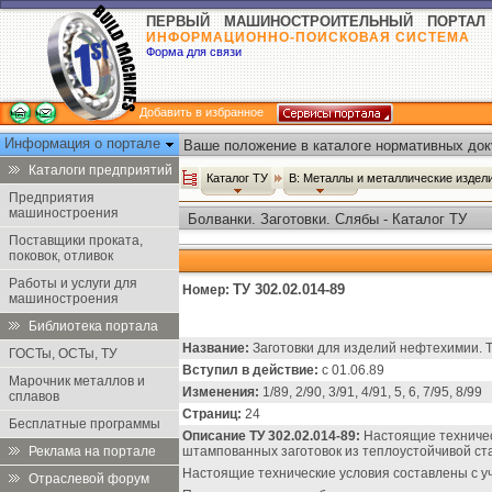
ПЕРВЫЙ МАШИНОСТРОИТЕЛЬНЫЙ ПОРТАЛ
ИНФОРМАЦИОННО-ПОИСКОВАЯ СИСТЕМА
Форма для связи
Добавить в избранное
Информация о портале
Ваше положение в каталоге нормативных док
Каталоги предприятий
Каталог ТУ
В: Металлы и металлические издел
Предприятия
машиностроения
Болванки. Заготовки. Слябы - Каталог ТУ
Поставщики проката,
поковок, отливок
Работы и услуги для
ТУ 302.02.014-89
Номер:
машиностроения
Библиотека портала
Название:
Заготовки для изделий нефтехимии. Т
ГОСТы, ОСТы, ТУ
Вступил в действие:
с 01.06.89
Марочник металлов и
Изменения:
1/89, 2/90, 3/91, 4/91, 5, 6, 7/95, 8/99
сплавов
Страниц:
24
Бесплатные программы
Описание ТУ 302.02.014-89:
Настоящие техническ
Реклама на портале
штампованных заготовок из теплоустойчивой ст
Настоящие технические условия составлены с у
Отраслевой форум