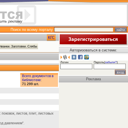
Поиск по всему порталу
КГС
лванки. Заготовки. Слябы
Авторизоваться в системе:
Логин
Пароль(
забыли?
)
Всего документов в
Реклама
библиотеке
:
71 299 шт.
поковок, листов, плит, листовых
од давлением".