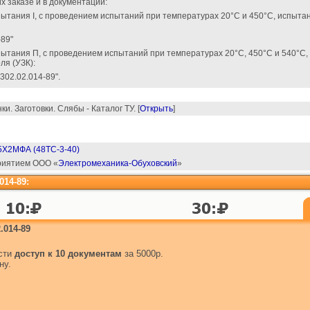
х заказе и в документации:
пытания I, с проведением испытаний при температурах 20°С и 450°С, испыт
-89"
спытания П, с проведением испытаний при температурах 20°С, 450°С и 540°С
ля (УЗК):
302.02.014-89".
и. Заготовки. Слябы - Каталог ТУ. [
Открыть
]
5Х2МФА (48ТС-3-40)
приятием ООО «
Электромеханика-Обуховский
»
014-89:
.014-89
ести
доступ к 10 документам
за 5000р.
ну.