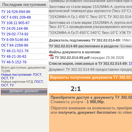
Примеры условного обозначения заготовок при и
Последние поступления
Заготовка из стали марки 15Х2МФА-А, группа ис
критической температуры хрупкости (Ткo≤-10°C):
ТУ 16-526.694-86
"15Х2МФА-А Гр.1 450°С Ткo≤-10°C ТУ 302.02.014
ОСТ 4.091.209-88
Заготовка из стали марки 15Х2МФА-А, группа и
ТУ 108.11.905-87
Ткo≤-10°C с проведением ультразвукового контро
ТУ 24.05.144-88
"15Х2МФА-А Гр.П 450°С 540°С Ткo≤-10°C УЗК ТУ 
ТУ 29-02-774-92
ТУ 6-09-5146-84
Держатель подлинника ТУ 302.02.014-89:
УМет.
ОСТ 84-2268-86
ТУ 302.02.014-89 расположен в разделе:
Болванк
ТУ 48-21-521-76
Файлы документа в наличии:
ТУ 48-21-30-82
ТУ 302.02.014-89.pdf
передан 25.06.2026
ТУ 48-5-152-78
Список марок, описанных в ТУ 302.02.014-89:
1
Всего доступных документов:
Документ ТУ 302.02.014-89 предоставлен пред
71299
Новые поступления
:
ГОСТ
,
Варианты получения документа ТУ 302.02.
ОСТ
,
ТУ
Новые карточки НТД:
ГОСТ
,
ОСТ
,
ТУ
Добавить документ
Приобретите доступ к документу ТУ 302.02
Стоимость услуги -
1 080,00р.
Обратите внимание на возможность приобр
или
получить документ бесплатно
по обме