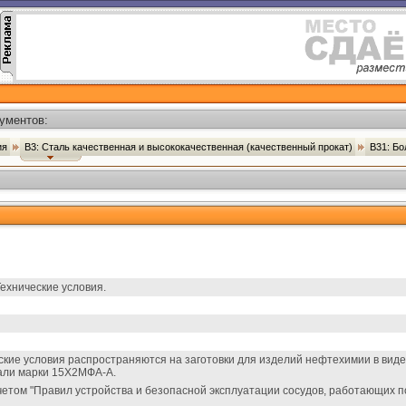
ументов:
ия
В3: Сталь качественная и высококачественная (качественный прокат)
В31: Бо
ехнические условия.
ие условия распространяются на заготовки для изделий нефтехимии в виде: 
али марки 15Х2МФА-А.
четом "Правил устройства и безопасной эксплуатации сосудов, работающих п