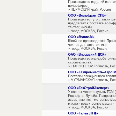
Производство изделий из сте
полиэфиров.
ПЕРМСКИЙ край, Россия
ООО «Вольфрам СПБ»
Производство тугоплавких м
предлагает к поставке вольф
тантал; ниобий.
город МОСКВА, Россия
ООО «Вэлис-М»
Швейное производство. Произ
чехлов для автотехники.
город МОСКВА, Россия
ОАО «Вяземский ДСК»
Производство железобетонных
строительства.
СМОЛЕНСКАЯ область, Рос
ООО «Газпромнефть-Аэро 
Поставки авиационного топли
МУРМАНСКАЯ область, Рос
ООО «ГазСтройЭксперт»
У нас вы можете купить ГСМ 
Роснефть, Лукойл, Газпромне
ассортименте: - моторные ма
масла - редукторные масла -
город МОСКВА, Россия
ООО «Галев ЛТД»