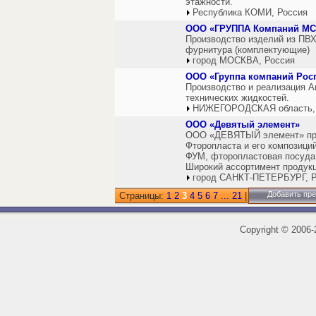
этажности.
Республика КОМИ, Россия
ООО «ГРУППА Компаний МС
Производство изделий из ПВХ
фурнитура (комплектующие)
город МОСКВА, Россия
ООО «Группа компаний Рос
Производство и реализация 
технических жидкостей.
НИЖЕГОРОДСКАЯ область,
ООО «Девятый элемент»
ООО «ДЕВЯТЫЙ элемент» пред
Фторопласта и его композиций
ФУМ, фторопластовая посуда.
Широкий ассортимент продукц
город САНКТ-ПЕТЕРБУРГ, Р
Добавить пр
Страницы:
1
2
3
4
5
6
7
...
21
|
Copyright
©
2006-2