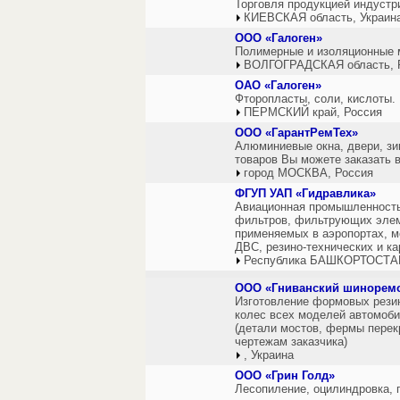
Торговля продукцией индустри
КИЕВСКАЯ область, Украин
ООО «Галоген»
Полимерные и изоляционные 
ВОЛГОГРАДСКАЯ область, 
ОАО «Галоген»
Фторопласты, соли, кислоты.
ПЕРМСКИЙ край, Россия
ООО «ГарантРемТех»
Алюминиевые окна, двери, зи
товаров Вы можете заказать в
город МОСКВА, Россия
ФГУП УАП «Гидравлика»
Авиационная промышленность
фильтров, фильтрующих элеме
применяемых в аэропортах, м
ДВС, резино-технических и к
Республика БАШКОРТОСТАН
ООО «Гниванский шинорем
Изготовление формовых рези
колес всех моделей автомоби
(детали мостов, фермы перекр
чертежам заказчика)
, Украина
ООО «Грин Голд»
Лесопиление, оцилиндровка, 