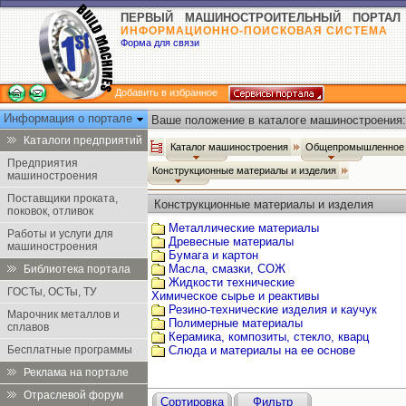
ПЕРВЫЙ МАШИНОСТРОИТЕЛЬНЫЙ ПОРТАЛ
ИНФОРМАЦИОННО-ПОИСКОВАЯ СИСТЕМА
Форма для связи
Добавить в избранное
Информация о портале
Ваше положение в каталоге машиностроения:
Каталоги предприятий
Каталог машиностроения
Общепромышленное 
Предприятия
Конструкционные материалы и изделия
машиностроения
Поставщики проката,
Конструкционные материалы и изделия
поковок, отливок
Металлические материалы
Работы и услуги для
Древесные материалы
машиностроения
Бумага и картон
Масла, смазки, СОЖ
Библиотека портала
Жидкости технические
ГОСТы, ОСТы, ТУ
Химическое сырье и реактивы
Резино-технические изделия и каучук
Марочник металлов и
Полимерные материалы
сплавов
Керамика, композиты, стекло, кварц
Бесплатные программы
Слюда и материалы на ее основе
Реклама на портале
Отраслевой форум
Сортировка
Фильтр