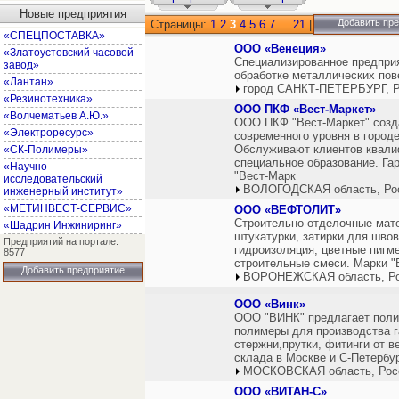
Новые предприятия
Добавить пр
Страницы:
1
2
3
4
5
6
7
...
21
|
«СПЕЦПОСТАВКА»
ООО «Венеция»
«Златоустовский часовой
Специализированное предприя
завод»
обработке металлических пов
«Лантан»
город САНКТ-ПЕТЕРБУРГ, Р
«Резинотехника»
ООО ПКФ «Вест-Маркет»
«Волчематьев А.Ю.»
ООО ПКФ "Вест-Маркет" созда
«Электроресурс»
современного уровня в город
Обслуживают клиентов квали
«СК-Полимеры»
специальное образование. Га
«Научно-
"Вест-Марк
исследовательский
ВОЛОГОДСКАЯ область, Ро
инженерный институт»
«МЕТИНВЕСТ-СЕРВИС»
ООО «ВЕФТОЛИТ»
Строительно-отделочные мате
«Шадрин Инжиниринг»
штукатурки, затирки для шво
Предприятий на портале:
гидроизоляция, цветные пигм
8577
строительные смеси. Марки "
Добавить предприятие
ВОРОНЕЖСКАЯ область, Р
ООО «Винк»
ООО "ВИНК" предлагает полип
полимеры для производства г
стержни,прутки, фитинги от 
склада в Москве и С-Петербур
МОСКОВСКАЯ область, Рос
ООО «ВИТАН-С»