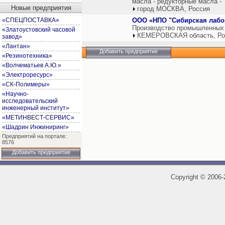
масла - редукторные масла -
Новые предприятия
город МОСКВА, Россия
«СПЕЦПОСТАВКА»
ООО «НПО "Сибирская лабо
Производство промышленных 
«Златоустовский часовой
КЕМЕРОВСКАЯ область, Ро
завод»
«Лантан»
Добавить предприятие
«Резинотехника»
«Волчематьев А.Ю.»
«Электроресурс»
«СК-Полимеры»
«Научно-
исследовательский
инженерный институт»
«МЕТИНВЕСТ-СЕРВИС»
«Шадрин Инжиниринг»
Предприятий на портале:
8576
Добавить предприятие
Copyright
©
2006-2