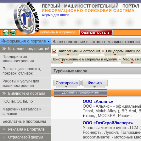
ПЕРВЫЙ МАШИНОСТРОИТЕЛЬНЫЙ ПОРТАЛ
ИНФОРМАЦИОННО-ПОИСКОВАЯ СИСТЕМА
Форма для связи
Добавить в избранное
Информация о портале
Ваше положение в каталоге машиностроения:
Каталоги предприятий
Каталог машиностроения
Общепромышленное 
Предприятия
Конструкционные материалы и изделия
Масла, см
машиностроения
Поставщики проката,
Турбинные масла
поковок, отливок
Работы и услуги для
Сортировка
Фильтр
машиностроения
Добавить предприятие
Библиотека портала
ГОСТы, ОСТы, ТУ
ООО «Альянс»
ООО «Альянс» - официальный 
Марочник металлов и
Tribol, Molub Alloy ), ВР, Aral,
сплавов
город МОСКВА, Россия
Бесплатные программы
ООО «ГазСтройЭксперт»
У нас вы можете купить ГСМ 
Реклама на портале
Роснефть, Лукойл, Газпромне
ассортименте: - моторные ма
Отраслевой форум