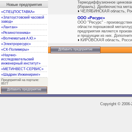
Термодиффузионное цинковани
Новые предприятия
(Израиль). Дробеочистка мет
ЧЕЛЯБИНСКАЯ область, Ро
«СПЕЦПОСТАВКА»
«Златоустовский часовой
ООО «Ресурс»
завод»
ООО "Ресурс" - производстве
области порошковой металлу
«Лантан»
предприятия является произв
«Резинотехника»
и продукции из них. Дополнит
«Волчематьев А.Ю.»
КИРОВСКАЯ область, Росс
«Электроресурс»
«СК-Полимеры»
Добавить предприятие
«Научно-
исследовательский
инженерный институт»
«МЕТИНВЕСТ-СЕРВИС»
«Шадрин Инжиниринг»
Предприятий на портале:
8577
Добавить предприятие
Copyright
©
2006-2