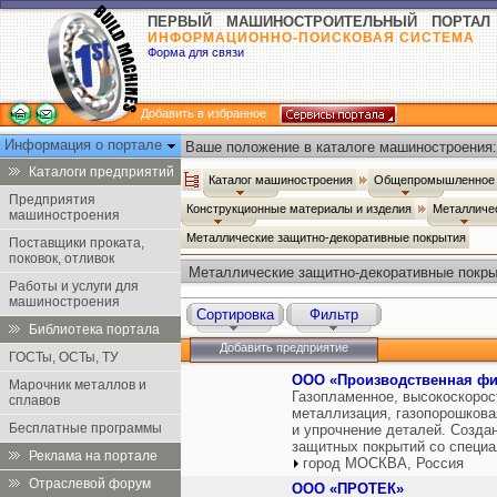
ПЕРВЫЙ МАШИНОСТРОИТЕЛЬНЫЙ ПОРТАЛ
ИНФОРМАЦИОННО-ПОИСКОВАЯ СИСТЕМА
Форма для связи
Добавить в избранное
Информация о портале
Ваше положение в каталоге машиностроения:
Каталоги предприятий
Каталог машиностроения
Общепромышленное 
Предприятия
Конструкционные материалы и изделия
Металличе
машиностроения
Металлические защитно-декоративные покрытия
Поставщики проката,
поковок, отливок
Металлические защитно-декоративные покр
Работы и услуги для
машиностроения
Сортировка
Фильтр
Библиотека портала
Добавить предприятие
ГОСТы, ОСТы, ТУ
ООО «Производственная ф
Марочник металлов и
Газопламенное, высокоскорос
сплавов
металлизация, газопорошкова
Бесплатные программы
и упрочнение деталей. Созда
защитных покрытий со специа
Реклама на портале
город МОСКВА, Россия
Отраслевой форум
ООО «ПРОТЕК»