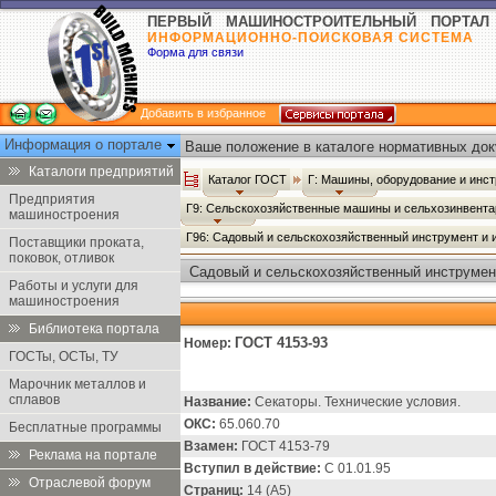
ПЕРВЫЙ МАШИНОСТРОИТЕЛЬНЫЙ ПОРТАЛ
ИНФОРМАЦИОННО-ПОИСКОВАЯ СИСТЕМА
Форма для связи
Добавить в избранное
Информация о портале
Ваше положение в каталоге нормативных док
Каталоги предприятий
Каталог ГОСТ
Г: Машины, оборудование и инс
Предприятия
Г9: Сельскохозяйственные машины и сельхозинвент
машиностроения
Г96: Садовый и сельскохозяйственный инструмент и
Поставщики проката,
поковок, отливок
Садовый и сельскохозяйственный инструмент
Работы и услуги для
машиностроения
Библиотека портала
ГОСТ 4153-93
Номер:
ГОСТы, ОСТы, ТУ
Марочник металлов и
сплавов
Название:
Секаторы. Технические условия.
ОКС:
65.060.70
Бесплатные программы
Взамен:
ГОСТ 4153-79
Реклама на портале
Вступил в действие:
С 01.01.95
Отраслевой форум
Страниц:
14 (А5)