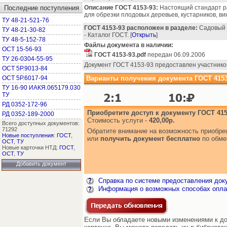
Последние поступления
Описание ГОСТ 4153-93:
Настоящий стандарт р
для обрезки плодовых деревьев, кустарников, ви
ТУ 48-21-521-76
ГОСТ 4153-93 расположен в разделе:
Садовый 
ТУ 48-21-30-82
- Каталог ГОСТ. [
Открыть
]
ТУ 48-5-152-78
Файлы документа в наличии:
ОСТ 15-56-93
ГОСТ 4153-93.pdf
передан 06.09.2006
ТУ 26-0304-55-95
Документ ГОСТ 4153-93 предоставлен участнико
ОСТ 5Р.9013-84
ОСТ 5Р.6017-94
Варианты получения документа ГОСТ 4153
ТУ 16-90 ИАКЯ.065179.030
ТУ
РД 0352-172-96
Приобретите доступ к документу ГОСТ 415
РД 0352-189-2000
Стоимость услуги -
420,00р.
Всего доступных документов:
71292
Обратите внимание на возможность приобр
Новые поступления
:
ГОСТ
,
или
получить документ бесплатно
по обме
ОСТ
,
ТУ
Новые карточки НТД:
ГОСТ
,
ОСТ
,
ТУ
Добавить документ
Справка по системе предоставления док
Информация о возможных способах опла
Если Вы обладаете новыми изменениями к до