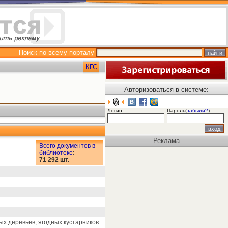
Поиск по всему порталу
КГС
Авторизоваться в системе:
Логин
Пароль(
забыли?
)
Реклама
Всего документов в
библиотеке
:
71 292 шт.
х деревьев, ягодных кустарников