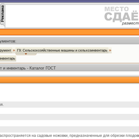
ументов:
трумент
Г9: Сельскохозяйственные машины и сельхозинвентарь
 инвентарь
 и инвентарь - Каталог ГОСТ
я.
спространяется на садовые ножовки, предназначенные для обрезки плодовы