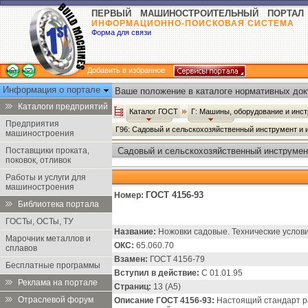
ПЕРВЫЙ МАШИНОСТРОИТЕЛЬНЫЙ ПОРТАЛ
ИНФОРМАЦИОННО-ПОИСКОВАЯ СИСТЕМА
Форма для связи
Добавить в избранное
Информация о портале
Ваше положение в каталоге нормативных док
Каталоги предприятий
Каталог ГОСТ
Г: Машины, оборудование и инс
Предприятия
Г96: Садовый и сельскохозяйственный инструмент и
машиностроения
Поставщики проката,
Садовый и сельскохозяйственный инструмент
поковок, отливок
Работы и услуги для
машиностроения
ГОСТ 4156-93
Номер:
Библиотека портала
ГОСТы, ОСТы, ТУ
Название:
Ножовки садовые. Технические услови
Марочник металлов и
ОКС:
65.060.70
сплавов
Взамен:
ГОСТ 4156-79
Бесплатные программы
Вступил в действие:
С 01.01.95
Реклама на портале
Страниц:
13 (А5)
Отраслевой форум
Описание ГОСТ 4156-93:
Настоящий стандарт ра