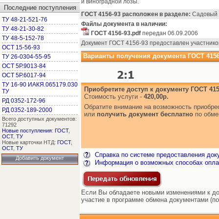
и виноградной лозы.
Последние поступления
ГОСТ 4156-93 расположен в разделе:
Садовый и
ТУ 48-21-521-76
Файлы документа в наличии:
ТУ 48-21-30-82
ГОСТ 4156-93.pdf
передан 06.09.2006
ТУ 48-5-152-78
Документ ГОСТ 4156-93 предоставлен участнико
ОСТ 15-56-93
Варианты получения документа ГОСТ 4156
ТУ 26-0304-55-95
ОСТ 5Р.9013-84
ОСТ 5Р.6017-94
ТУ 16-90 ИАКЯ.065179.030
Приобретите доступ к документу ГОСТ 415
ТУ
Стоимость услуги -
420,00р.
РД 0352-172-96
Обратите внимание на возможность приобр
РД 0352-189-2000
или
получить документ бесплатно
по обме
Всего доступных документов:
71292
Новые поступления
:
ГОСТ
,
ОСТ
,
ТУ
Новые карточки НТД:
ГОСТ
,
ОСТ
,
ТУ
Справка по системе предоставления док
Добавить документ
Информация о возможных способах опла
Если Вы обладаете новыми изменениями к док
участие в программе обмена документами (по