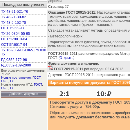
дернина
Последние поступления
Страниц:
27
ТУ 48-21-521-76
Описание ГОСТ 20915-2011:
Настоящий стандар
технику: тракторы, самоходные шасси, машины 
ТУ 48-21-30-82
хозяйства, машины для животноводства и кормо
ТУ 48-5-152-78
их составные части (далее – машины).
ОСТ 15-56-93
Стандарт устанавливает методы определения у
ТУ 26-0304-55-95
- метеорологических,
ОСТ 5Р.9013-84
- характеристик поля (участка), почвы, обрабат
ОСТ 5Р.6017-94
испытаний вышеперечисленных типов машин.
ТУ 16-90 ИАКЯ.065179.030
ГОСТ 20915-2011 расположен в разделе:
Методы
ТУ
ГОСТ. [
Открыть
]
РД 0352-172-96
Файлы документа в наличии:
РД 0352-189-2000
ГОСТ 20915-2011.pdf
передан 02.04.2013
Всего доступных документов:
71292
Документ ГОСТ 20915-2011 предоставлен участн
Новые поступления
:
ГОСТ
,
ОСТ
,
ТУ
Варианты получения документа ГОСТ 2091
Новые карточки НТД:
ГОСТ
,
ОСТ
,
ТУ
Добавить документ
Приобретите доступ к документу ГОСТ 209
Стоимость услуги -
756,00р.
Обратите внимание на возможность приобр
или
получить документ бесплатно
по обме