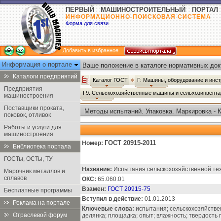
ПЕРВЫЙ МАШИНОСТРОИТЕЛЬНЫЙ ПОРТАЛ
ИНФОРМАЦИОННО-ПОИСКОВАЯ СИСТЕМА
Форма для связи
Добавить в избранное
Информация о портале
Ваше положение в каталоге нормативных док
Каталоги предприятий
Каталог ГОСТ
Г: Машины, оборудование и инс
Предприятия
Г9: Сельскохозяйственные машины и сельхозинвент
машиностроения
Поставщики проката,
Методы испытаний. Упаковка. Маркировка - 
поковок, отливок
Работы и услуги для
машиностроения
ГОСТ 20915-2011
Номер:
Библиотека портала
ГОСТы, ОСТы, ТУ
Название:
Испытания сельскохозяйственной тех
Марочник металлов и
сплавов
ОКС:
65.060.01
Взамен:
ГОСТ 20915-75
Бесплатные программы
Вступил в действие:
01.01.2013
Реклама на портале
Ключевые слова:
испытания; сельскохозяйствен
Отраслевой форум
делянка; площадка; опыт; влажность; твердость 