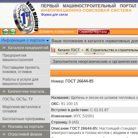
ПЕРВЫЙ МАШИНОСТРОИТЕЛЬНЫЙ ПОРТАЛ
ИНФОРМАЦИОННО-ПОИСКОВАЯ СИСТЕМА
Форма для связи
Добавить в избранное
Информация о портале
Ваше положение в каталоге нормативных док
Каталоги предприятий
Каталог ГОСТ
Ж: Строительство и строительн
Предприятия
машиностроения
Заполнители неорганические и органические
Поставщики проката,
поковок, отливок
Работы и услуги для
ГОСТ 26644-85
Номер:
машиностроения
Библиотека портала
Название:
Щебень и песок из шлаков тепловых э
ГОСТы, ОСТы, ТУ
ОКС:
91.100.15
Марочник металлов и
Вступил в действие:
С 01.01.87
сплавов
Изменения:
ИУС 5/2001
Бесплатные программы
Страниц:
9 (А5)
Реклама на портале
Описание ГОСТ 26644-85:
Настоящий стандарт р
электростанциях в топках котлов с жидким и тв
Отраслевой форум