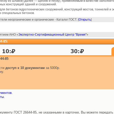
еску из шлаков (далее — щебню и песку), применяемым в качестве заполните
ых конструкций зданий и сооружений.
ля бетонов гидротехнических сооружений, конструкций мостов, тоннелей и э
из специальных бетонов.
ели неорганические и органические - Каталог ГОСТ. [
Открыть
]
ятием АНО «
Экспертно-Сертификационный Центр "Время"
»
4-85:
44-85
ести
доступ к 10 документам
за 5000р.
ну.
ументов.
ты.
ументу ГОСТ 26644-85, не указанными в карточке, Вы можете передать 