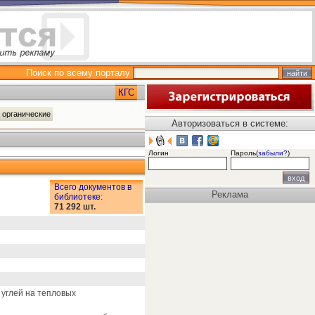
Поиск по всему порталу
КГС
и органические
Авторизоваться в системе:
Логин
Пароль(
забыли?
)
Всего документов в
Реклама
библиотеке
:
71 292 шт.
 углей на тепловых