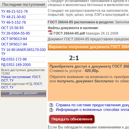
Стандарт устанавливает требования к щебню и п
Последние поступления
сборных и монолитных бетонных и железобетонн
Стандарт не распространяется на заполнители д
ТУ 48-21-521-76
покрытий, труб, шпал, опор ЛЭП и конструкций 
ТУ 48-21-30-82
ГОСТ 26644-85 расположен в разделе:
Заполнит
ТУ 48-5-152-78
ОСТ 15-56-93
Файлы документа в наличии:
ТУ 26-0304-55-95
ГОСТ 26644-85.pdf
передан 26.11.2008
ОСТ 5Р.9013-84
Документ ГОСТ 26644-85 предоставлен предпри
ОСТ 5Р.6017-94
Варианты получения документа ГОСТ 2664
ТУ 16-90 ИАКЯ.065179.030
ТУ
РД 0352-172-96
РД 0352-189-2000
Приобретите доступ к документу ГОСТ 266
Всего доступных документов:
Стоимость услуги -
420,00р.
71292
Обратите внимание на возможность приобр
Новые поступления
:
ГОСТ
,
ОСТ
,
ТУ
или
получить документ бесплатно
по обме
Новые карточки НТД:
ГОСТ
,
ОСТ
,
ТУ
Добавить документ
Справка по системе предоставления док
Информация о возможных способах опла
Если Вы обладаете новыми изменениями к док