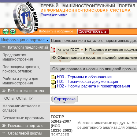
ПЕРВЫЙ МАШИНОСТРОИТЕЛЬНЫЙ ПОРТАЛ
ИНФОРМАЦИОННО-ПОИСКОВАЯ СИСТЕМА
Форма для связи
Добавить в избранное
Информация о портале
Ваше положение в каталоге нормативных док
Каталоги предприятий
Каталог ГОСТ
Н: Пищевые и вкусовые продук
Предприятия
Н0: Общие правила и нормы по пищевой промышлен
машиностроения
Поставщики проката,
Общие правила и нормы по пищевой промыш
поковок, отливок
Н00 - Термины и обозначения
Работы и услуги для
Н01 - Техническая документация
машиностроения
Н02 - Нормы расчета и проектирования
Библиотека портала
ГОСТы, ОСТы, ТУ
Сортировка
Марочник металлов и
сплавов
ГОСТ Р
Бесплатные программы
52842-2007
Молоко и молочные продукты. Ме
Реклама на портале
(ИСО
рецепторного анализа для опред
18330:2003)
Отраслевой форум
[10.07.2015]