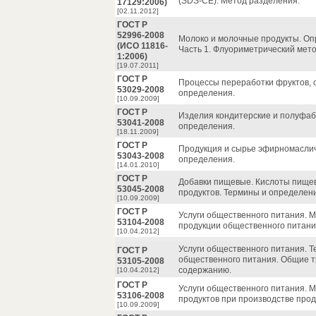
(SDS-CE). Метод разделения.
17129:2006)
[02.11.2012]
ГОСТ Р
52996-2008
Молоко и молочные продукты. О
(ИСО 11816-
Часть 1. Флуориметрический мето
1:2006)
[19.07.2011]
ГОСТ Р
Процессы переработки фруктов, о
53029-2008
определения.
[10.09.2009]
ГОСТ Р
Изделия кондитерские и полуфаб
53041-2008
определения.
[18.11.2009]
ГОСТ Р
Продукция и сырье эфирномаслич
53043-2008
определения.
[14.01.2010]
ГОСТ Р
Добавки пищевые. Кислоты пище
53045-2008
продуктов. Термины и определен
[10.09.2009]
ГОСТ Р
Услуги общественного питания. М
53104-2008
продукции общественного питани
[10.04.2012]
Услуги общественного питания. 
ГОСТ Р
общественного питания. Общие т
53105-2008
содержанию.
[10.04.2012]
ГОСТ Р
Услуги общественного питания. М
53106-2008
продуктов при производстве про
[10.09.2009]