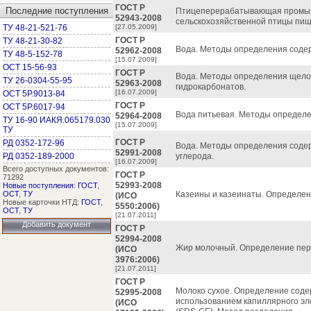
ГОСТ Р
Последние поступления
Птицеперерабатывающая промыш
52943-2008
сельскохозяйственной птицы пищ
ТУ 48-21-521-76
[27.05.2009]
ГОСТ Р
ТУ 48-21-30-82
Вода. Методы определения содерж
52962-2008
ТУ 48-5-152-78
[15.07.2009]
ОСТ 15-56-93
ГОСТ Р
Вода. Методы определения щелоч
ТУ 26-0304-55-95
52963-2008
гидрокарбонатов.
[16.07.2009]
ОСТ 5Р.9013-84
ГОСТ Р
ОСТ 5Р.6017-94
Вода питьевая. Методы определе
52964-2008
ТУ 16-90 ИАКЯ.065179.030
[15.07.2009]
ТУ
ГОСТ Р
РД 0352-172-96
Вода. Методы определения содер
52991-2008
РД 0352-189-2000
углерода.
[16.07.2009]
Всего доступных документов:
ГОСТ Р
71292
52993-2008
Новые поступления
:
ГОСТ
,
ОСТ
,
ТУ
Казеины и казеинаты. Определен
(ИСО
Новые карточки НТД:
ГОСТ
,
5550:2006)
ОСТ
,
ТУ
[21.07.2011]
Добавить документ
ГОСТ Р
52994-2008
Жир молочный. Определение перо
(ИСО
3976:2006)
[21.07.2011]
ГОСТ Р
Молоко сухое. Определение содер
52995-2008
использованием капиллярного эл
(ИСО