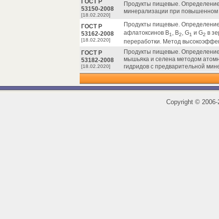
ГОСТ Р
Продукты пищевые. Определение 
53150-2008
минерализации при повышенном 
[18.02.2020]
Продукты пищевые. Определение
ГОСТ Р
афлатоксинов B
, B
, G
и G
в зе
53162-2008
1
2
1
2
[18.02.2020]
переработки. Метод высокоэффе
Продукты пищевые. Определение
ГОСТ Р
мышьяка и селена методом атомн
53182-2008
гидридов с предварительной мин
[18.02.2020]
Copyright
©
2006-2