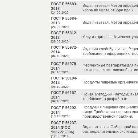
ГОСТ Р 55683-
Вода питьевая. Метод определ
2013
хлора на месте отбора проб.
[24.09.2020]
ГОСТ Р 55684-
Вода питьевая. Метод определ
2013
[24.09.2020]
ГОСТ Р 55812-
Услуги торговли. Номенклатура
2013
[29.09.2020]
ГОСТ Р 55972-
Изделия хлебобулочные. Рецеп
2014
требования к оформлению, по
[04.10.2020]
ГОСТ Р 55979-
Ферментные препараты для п
2014
пектат- и пектин-лиазной акти
[04.10.2020]
ГОСТ Р 56104-
Продукты пищевые органическ
2014
[06.10.2020]
ГОСТ Р 56157-
Почва. Методики (методы) анал
2014
требования к разработке.
[09.10.2020]
Продукция пищевая специализи
ГОСТ Р 56202-
пище. Требования к производс
2014
производственной практики.
[13.10.2020]
ГОСТ Р 56237-
Вода питьевая. Отбор проб на
2014 (ИСО
распределительных системах.
5667-5:2006)
[12.08.2016]