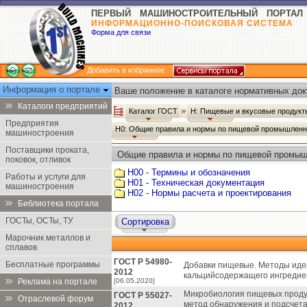
ПЕРВЫЙ МАШИНОСТРОИТЕЛЬНЫЙ ПОРТАЛ
ИНФОРМАЦИОННО-ПОИСКОВАЯ СИСТЕМА
Форма для связи
Добавить в избранное
Информация о портале
Ваше положение в каталоге нормативных док
Каталоги предприятий
Каталог ГОСТ
Н: Пищевые и вкусовые продук
Предприятия
Н0: Общие правила и нормы по пищевой промышлен
машиностроения
Поставщики проката,
Общие правила и нормы по пищевой промыш
поковок, отливок
Н00 - Термины и обозначения
Работы и услуги для
Н01 - Техническая документация
машиностроения
Н02 - Нормы расчета и проектирования
Библиотека портала
ГОСТы, ОСТы, ТУ
Сортировка
Марочник металлов и
сплавов
ГОСТ Р 54980-
Бесплатные программы
Добавки пищевые. Методы иде
2012
кальцийсодержащего ингредие
Реклама на портале
[06.05.2020]
Микробиология пищевых продук
ГОСТ Р 55027-
Отраслевой форум
метод обнаружения и подсчета 
2012