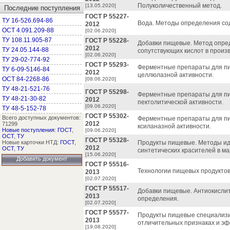
Полуколичественный метод.
[13.05.2020]
Последние поступления
ГОСТ Р 55227-
ТУ 16-526.694-86
Вода. Методы определения со
2012
ОСТ 4.091.209-88
[02.06.2020]
ТУ 108.11.905-87
ГОСТ Р 55228-
Добавки пищевые. Метод опре
2012
ТУ 24.05.144-88
сопутствующих кислот в произ
[02.06.2020]
ТУ 29-02-774-92
ГОСТ Р 55293-
Ферментные препараты для п
ТУ 6-09-5146-84
2012
целлюлазной активности.
ОСТ 84-2268-86
[08.06.2020]
ТУ 48-21-521-76
ГОСТ Р 55298-
Ферментные препараты для п
ТУ 48-21-30-82
2012
пектолитической активности.
[09.06.2020]
ТУ 48-5-152-78
ГОСТ Р 55302-
Всего доступных документов:
Ферментные препараты для п
2012
71299
ксиланазной активности.
Новые поступления
:
ГОСТ
,
[09.06.2020]
ОСТ
,
ТУ
ГОСТ Р 55328-
Новые карточки НТД:
ГОСТ
,
Продукты пищевые. Методы ид
2012
ОСТ
,
ТУ
синтетических красителей в м
[15.06.2020]
Добавить документ
ГОСТ Р 55516-
Технологии пищевых продуктов
2013
[02.07.2020]
ГОСТ Р 55517-
Добавки пищевые. Антиокисли
2013
определения.
[02.07.2020]
ГОСТ Р 55577-
Продукты пищевые специализ
2013
отличительных признаках и эф
[19.08.2020]