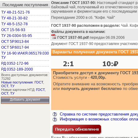
Описание ГОСТ 1937-90:
Настоящий стандарт р
Последние поступления
байховый чай, получаемый из отечественного со
скручивания и ферментации его с последующим
ТУ 48-21-521-76
Переиздание 2000 в сб. "Кофе. Чай"
ТУ 48-21-30-82
ТУ 48-5-152-78
ГОСТ 1937-90 расположен в разделе:
Чай. Кофе
ОСТ 15-56-93
Файлы документа в наличии:
ТУ 26-0304-55-95
ГОСТ 1937-90.pdf
передан 06.09.2006
ОСТ 5Р.9013-84
Документ ГОСТ 1937-90 предоставлен участнико
ОСТ 5Р.6017-94
Варианты получения документа ГОСТ 1937
ТУ 16-90 ИАКЯ.065179.030
ТУ
РД 0352-172-96
РД 0352-189-2000
Приобретите доступ к документу ГОСТ 193
Всего доступных документов:
Стоимость услуги -
420,00р.
71292
Новые поступления
:
ГОСТ
,
Обратите внимание на возможность приобр
ОСТ
,
ТУ
или
получить документ бесплатно
по обме
Новые карточки НТД:
ГОСТ
,
ОСТ
,
ТУ
Добавить документ
Справка по системе предоставления док
Информация о возможных способах опла
Если Вы обладаете новыми изменениями к до