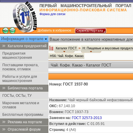
ПЕРВЫЙ МАШИНОСТРОИТЕЛЬНЫЙ ПОРТАЛ
ИНФОРМАЦИОННО-ПОИСКОВАЯ СИСТЕМА
Форма для связи
Добавить в избранное
Информация о портале
Ваше положение в каталоге нормативных док
Каталоги предприятий
Каталог ГОСТ
Н: Пищевые и вкусовые продук
Предприятия
Н56: Чай. Кофе. Какао
машиностроения
Поставщики проката,
Чай. Кофе. Какао - Каталог ГОСТ
поковок, отливок
Работы и услуги для
машиностроения
ГОСТ 1937-90
Номер:
Библиотека портала
ГОСТы, ОСТы, ТУ
Название:
Чай черный байховый нефасованный. 
Марочник металлов и
ОКС:
67.140.10
сплавов
Взамен:
ГОСТ 1937-73
Бесплатные программы
Заменен на:
ГОСТ 32573-2013
Реклама на портале
Вступил в действие:
С 01.05.91
Отраслевой форум
Страниц:
4 (А4)