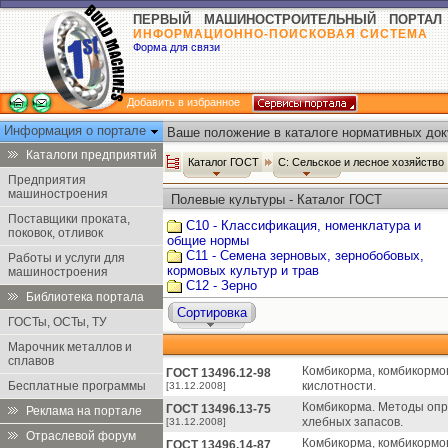
ПЕРВЫЙ МАШИНОСТРОИТЕЛЬНЫЙ ПОРТАЛ
ИНФОРМАЦИОННО-ПОИСКОВАЯ СИСТЕМА
Форма для связи
Добавить в избранное
Информация о портале
Ваше положение в каталоге нормативных док
Каталоги предприятий
Каталог ГОСТ
С: Сельское и лесное хозяйство
Предприятия
машиностроения
Полевые культуры - Каталог ГОСТ
Поставщики проката,
С10 - Классификация, номенклатура и
поковок, отливок
общие нормы
С11 - Семена зерновых, зернобобовых,
Работы и услуги для
кормовых культур и трав
машиностроения
С12 - Зерно
Библиотека портала
Сортировка
ГОСТы, ОСТы, ТУ
Марочник металлов и
сплавов
Комбикорма, комбикормо
ГОСТ 13496.12-98
Бесплатные программы
кислотности.
[31.12.2008]
Комбикорма. Методы опр
ГОСТ 13496.13-75
Реклама на портале
хлебных запасов.
[31.12.2008]
Отраслевой форум
Комбикорма, комбикормов
ГОСТ 13496.14-87