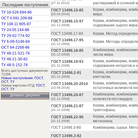
растворимой в соляной к
[27.11.2012]
Последние поступления
Корма, комбикорма, ком
ГОСТ 13496.15-85
ТУ 16-526.694-86
жира.
[23.03.2016]
ОСТ 4.091.209-88
Корма, комбикорма, ком
ГОСТ 13496.15-97
ТУ 108.11.905-87
содержания сырого жира
[31.12.2008]
ТУ 24.05.144-88
ГОСТ 13496.17-84
Корма. Метод определен
ТУ 29-02-774-92
ГОСТ 13496.17-95
ТУ 6-09-5146-84
Корма. Методы определе
[31.12.2008]
ОСТ 84-2268-86
Комбикорма, комбикормо
ГОСТ 13496.18-85
ТУ 48-21-521-76
числа жира.
[31.12.2008]
ТУ 48-21-30-82
Корма, комбикорма, ком
ГОСТ 13496.19-93
ТУ 48-5-152-78
содержания нитратов и н
[31.12.2008]
Всего доступных документов:
Корма, комбикорма, ком
ГОСТ 13496.2-91
71299
клетчатки.
[31.12.2008]
Новые поступления
:
ГОСТ
,
ОСТ
,
ТУ
Корма, комбикорма, ком
ГОСТ 13496.20-2014
Новые карточки НТД:
ГОСТ
,
остаточных количеств пе
[23.08.2016]
ОСТ
,
ТУ
Комбикорма, комбикормо
ГОСТ 13496.20-87
Добавить документ
количеств пестицидов.
[31.12.2008]
Корма, комбикорма, ком
ГОСТ 13496.21-87
триптофана.
[31.12.2008]
Корма, комбикорма, комб
ГОСТ 13496.22-90
метионина.
[31.12.2008]
ГОСТ 13496.3-80
Комбикорма, сырье. Мет
ГОСТ 13496.3-92