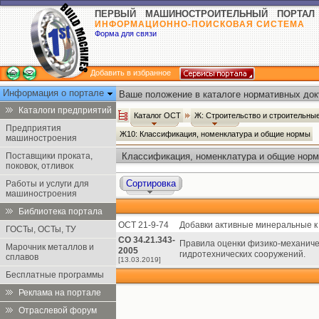
ПЕРВЫЙ МАШИНОСТРОИТЕЛЬНЫЙ ПОРТАЛ
ИНФОРМАЦИОННО-ПОИСКОВАЯ СИСТЕМА
Форма для связи
Добавить в избранное
Информация о портале
Ваше положение в каталоге нормативных док
Каталоги предприятий
Каталог ОСТ
Ж: Строительство и строительн
Предприятия
Ж10: Классификация, номенклатура и общие нормы
машиностроения
Поставщики проката,
Классификация, номенклатура и общие норм
поковок, отливок
Сортировка
Работы и услуги для
машиностроения
Библиотека портала
ОСТ 21-9-74
Добавки активные минеральные к
ГОСТы, ОСТы, ТУ
СО 34.21.343-
Правила оценки физико-механиче
Марочник металлов и
2005
гидротехнических сооружений.
сплавов
[13.03.2019]
Бесплатные программы
Реклама на портале
Отраслевой форум