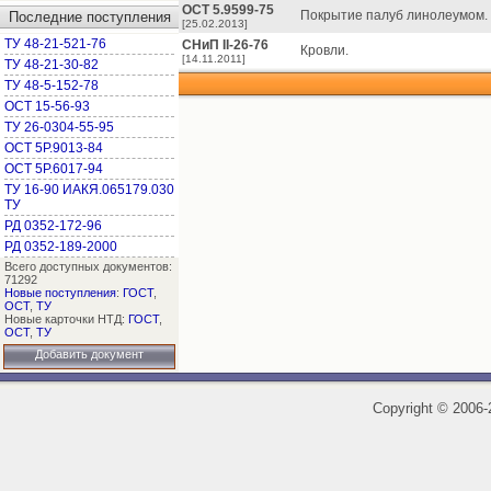
ОСТ 5.9599-75
Покрытие палуб линолеумом. 
Последние поступления
[25.02.2013]
ТУ 48-21-521-76
СНиП II-26-76
Кровли.
[14.11.2011]
ТУ 48-21-30-82
ТУ 48-5-152-78
ОСТ 15-56-93
ТУ 26-0304-55-95
ОСТ 5Р.9013-84
ОСТ 5Р.6017-94
ТУ 16-90 ИАКЯ.065179.030
ТУ
РД 0352-172-96
РД 0352-189-2000
Всего доступных документов:
71292
Новые поступления
:
ГОСТ
,
ОСТ
,
ТУ
Новые карточки НТД:
ГОСТ
,
ОСТ
,
ТУ
Добавить документ
Copyright
©
2006-2