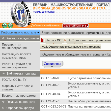
ПЕРВЫЙ МАШИНОСТРОИТЕЛЬНЫЙ ПОРТАЛ
ИНФОРМАЦИОННО-ПОИСКОВАЯ СИСТЕМА
Форма для связи
Добавить в избранное
Информация о портале
Ваше положение в каталоге нормативных док
Каталоги предприятий
Каталог ОСТ
Ж: Строительство и строительн
Предприятия
Ж16: Отделочные и облицовочные материалы
машиностроения
Поставщики проката,
Отделочные и облицовочные материалы - Ка
поковок, отливок
Сортировка
Работы и услуги для
машиностроения
Библиотека портала
ОСТ 13-46-83
Щиты паркетные однослойные.
ГОСТы, ОСТы, ТУ
Блоки искусственные для рас
ОСТ 21-40-78
Марочник металлов и
условия.
сплавов
Блоки искусственные для рас
ОСТ 21-40-84
Бесплатные программы
условия.
ОСТ 21-41-78
Плиты облицовочные пиленые 
Реклама на портале
ОСТ 4-023.054-78
Пленка поливинилхлоридная д
Отраслевой форум