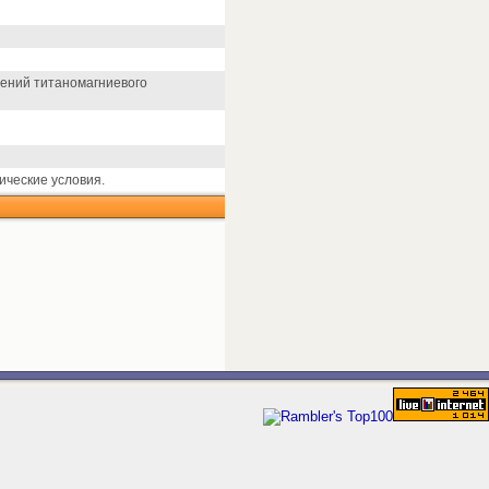
ений титаномагниевого
ические условия.