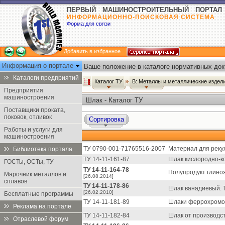
ПЕРВЫЙ МАШИНОСТРОИТЕЛЬНЫЙ ПОРТАЛ
ИНФОРМАЦИОННО-ПОИСКОВАЯ СИСТЕМА
Форма для связи
Добавить в избранное
Информация о портале
Ваше положение в каталоге нормативных док
Каталоги предприятий
Каталог ТУ
В: Металлы и металлические издел
Предприятия
машиностроения
Шлак - Каталог ТУ
Поставщики проката,
поковок, отливок
Сортировка
Работы и услуги для
машиностроения
ТУ 0790-001-71765516-2007
Материал для рекул
Библиотека портала
ТУ 14-11-161-87
Шлак кислородно-ко
ГОСТы, ОСТы, ТУ
ТУ 14-11-164-78
Полупродукт глиноз
Марочник металлов и
[26.08.2014]
сплавов
ТУ 14-11-178-86
Шлак ванадиевый. Т
[26.02.2010]
Бесплатные программы
ТУ 14-11-181-89
Шлаки феррохромов
Реклама на портале
ТУ 14-11-182-84
Шлак от производст
Отраслевой форум