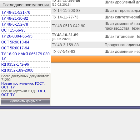
ТУ 14-11-196-86
Шлак дробленый для
Последние поступления
[15.02.2013]
ТУ 14-11-203-88
Шлак от производс
ТУ 48-21-521-76
ТУ 14-11-77-73
Шлак синтетически
ТУ 48-21-30-82
Шлак доменный гра
ТУ 48-5-152-78
ТУ 48-0513-042-90
производства. Техн
ОСТ 15-56-93
ТУ 48-10-31-89
ТУ 26-0304-55-95
Шлак титановый. Те
[09.06.2020]
ОСТ 5Р.9013-84
ТУ 48-3-159-88
Продукт ванадиевы
ОСТ 5Р.6017-94
ТУ 67-548-83
Шлак доменный нес
ТУ 16-90 ИАКЯ.065179.030
ТУ
РД 0352-172-96
РД 0352-189-2000
Всего доступных документов:
71292
Новые поступления
:
ГОСТ
,
ОСТ
,
ТУ
Новые карточки НТД:
ГОСТ
,
ОСТ
,
ТУ
Добавить документ