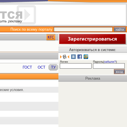
Поиск по всему порталу
КГС
Авторизоваться в системе:
Логин
Пароль(
забыли?
)
ГОСТ
ОСТ
ТУ
Реклама
еские условия.