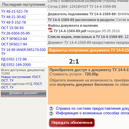
Сетка с номинальным размером стороны ячейки 
Последние поступления
Сетка 2,884- 12Х18Н10Т ТУ 14-4-1569-89.
ТУ 48-21-521-76
Держатель подлинника ТУ 14-4-1569-89:
ВНИИм
ТУ 48-21-30-82
ТУ 14-4-1569-89 расположен в разделе:
Сетки м
ТУ 48-5-152-78
Файлы документа в наличии:
ОСТ 15-56-93
ТУ 14-4-1569-89.pdf
передан 05.05.2016
ТУ 26-0304-55-95
Список марок, описанных в ТУ 14-4-1569-89:
12
ОСТ 5Р.9013-84
Документ ТУ 14-4-1569-89 предоставлен предп
ОСТ 5Р.6017-94
ТУ 16-90 ИАКЯ.065179.030
Варианты получения документа ТУ 14-4-15
ТУ
РД 0352-172-96
РД 0352-189-2000
Приобретите доступ к документу ТУ 14-4-1
Всего доступных документов:
71292
Стоимость услуги -
720,00р.
Новые поступления
:
ГОСТ
,
Обратите внимание на возможность приобр
ОСТ
,
ТУ
Новые карточки НТД:
ГОСТ
,
или
получить документ бесплатно
по обме
ОСТ
,
ТУ
Добавить документ
Справка по системе предоставления док
Информация о возможных способах опла