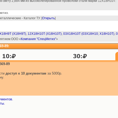
в свету 2,884 мм из высоколегированной проволоки стали марки 12Х18Н10Т:
етиз.
еталлические - Каталог ТУ. [
Открыть
]
Х18Н9Т (Х18Н9Т)
,
12Х18Н10Т (Х18Н10Т)
,
03Х18Н10Т (03Х18Н10; Х18Н10Т)
,
0
риятием ООО «
Компания "СпецМетиз"
»
69-89:
569-89
ести
доступ к 10 документам
за 5000р.
ну.
ументов.
ты.