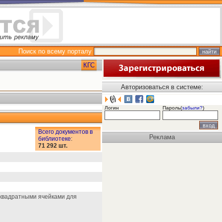
Поиск по всему порталу
КГС
Авторизоваться в системе:
Логин
Пароль(
забыли?
)
Всего документов в
Реклама
библиотеке
:
71 292 шт.
 квадратными ячейками для