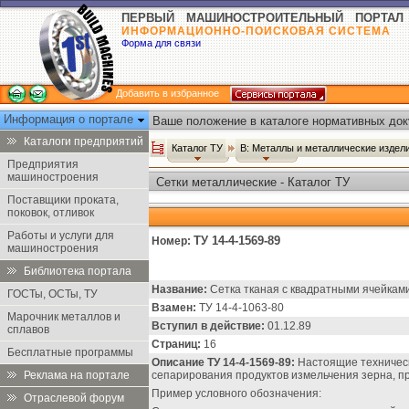
ПЕРВЫЙ МАШИНОСТРОИТЕЛЬНЫЙ ПОРТАЛ
ИНФОРМАЦИОННО-ПОИСКОВАЯ СИСТЕМА
Форма для связи
Добавить в избранное
Информация о портале
Ваше положение в каталоге нормативных док
Каталоги предприятий
Каталог ТУ
В: Металлы и металлические издел
Предприятия
машиностроения
Сетки металлические - Каталог ТУ
Поставщики проката,
поковок, отливок
Работы и услуги для
ТУ 14-4-1569-89
Номер:
машиностроения
Библиотека портала
Название:
Сетка тканая с квадратными ячейками
ГОСТы, ОСТы, ТУ
Взамен:
ТУ 14-4-1063-80
Марочник металлов и
Вступил в действие:
01.12.89
сплавов
Страниц:
16
Бесплатные программы
Описание ТУ 14-4-1569-89:
Настоящие техническ
Реклама на портале
сепарирования продуктов измельчения зерна, 
Пример условного обозначения:
Отраслевой форум