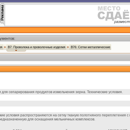
ументов:
ия
В7: Проволока и проволочные изделия
В76: Сетки металлические
 для сепарирования продуктов измельчения зерна. Технические условия.
ие условия распространяются на сетку тканую полотняного переплетения с
предназначенную для оснащения мельничных комплексов.