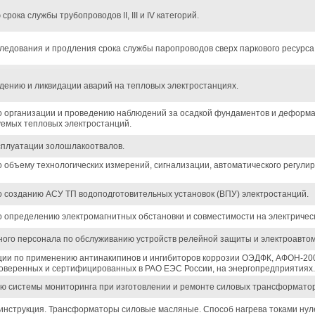
рока службы трубопроводов II, III и IV категорий.
ледования и продления срока службы паропроводов сверх паркового ресурса
дению и ликвидации аварий на тепловых электростанциях.
о организации и проведению наблюдений за осадкой фундаментов и деформ
уемых тепловых электростанций.
ксплуатации золошлакоотвалов.
 объему технологических измерений, сигнализации, автоматического регули
о созданию АСУ ТП водоподготовительных установок (ВПУ) электростанций.
 определению электромагнитных обстановки и совместимости на электрическ
ного персонала по обслуживанию устройств релейной защиты и электроавтом
ии по применению антинакипинов и ингибиторов коррозии ОЭДФК, АФОН-200
роверенных и сертифицированных в РАО ЕЭС России, на энергопредприятиях.
ю системы мониторинга при изготовлении и ремонте силовых трансформатор
 инструкция. Трансформаторы силовые масляные. Способ нагрева токами нул