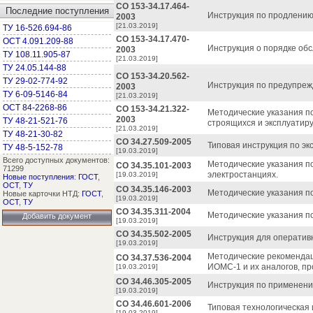
СО 153-34.17.464-
Последние поступления
Инструкция по продлению с
2003
[21.03.2019]
ТУ 16-526.694-86
СО 153-34.17.470-
ОСТ 4.091.209-88
Инструкция о порядке обс
2003
ТУ 108.11.905-87
[21.03.2019]
ТУ 24.05.144-88
СО 153-34.20.562-
ТУ 29-02-774-92
Инструкция по предупреж
2003
ТУ 6-09-5146-84
[21.03.2019]
ОСТ 84-2268-86
СО 153-34.21.322-
Методические указания п
2003
ТУ 48-21-521-76
строящихся и эксплуатир
[21.03.2019]
ТУ 48-21-30-82
СО 34.27.509-2005
Типовая инструкция по э
ТУ 48-5-152-78
[19.03.2019]
Всего доступных документов:
Методические указания по
СО 34.35.101-2003
71299
электростанциях.
[19.03.2019]
Новые поступления
:
ГОСТ
,
ОСТ
,
ТУ
СО 34.35.146-2003
Методические указания п
Новые карточки НТД:
ГОСТ
,
[19.03.2019]
ОСТ
,
ТУ
СО 34.35.311-2004
Методические указания по
Добавить документ
[19.03.2019]
СО 34.35.502-2005
Инструкция для оператив
[19.03.2019]
Методические рекомендац
СО 34.37.536-2004
ИОМС-1 и их аналогов, п
[19.03.2019]
СО 34.46.305-2005
Инструкция по применени
[19.03.2019]
СО 34.46.601-2006
Типовая технологическая
[19.03.2019]