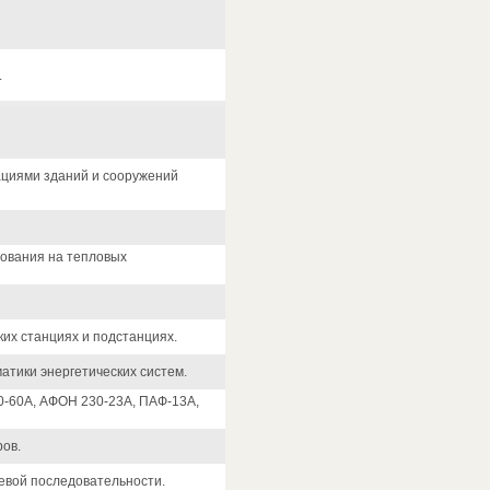
.
ациями зданий и сооружений
рования на тепловых
их станциях и подстанциях.
атики энергетических систем.
-60А, АФОН 230-23А, ПАФ-13А,
ов.
евой последовательности.