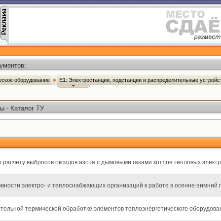
ументов:
ческое оборудование
Е1: Электростанции, подстанции и распределительные устрой
ы - Каталог ТУ
 расчету выбросов оксидов азота с дымовыми газами котлов тепловых элект
вности электро- и теплоснабжающих организаций к работе в осенне-зимний 
ительной термической обработке элементов теплоэнергетического оборудова