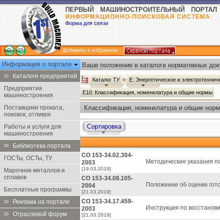
ПЕРВЫЙ МАШИНОСТРОИТЕЛЬНЫЙ ПОРТАЛ
ИНФОРМАЦИОННО-ПОИСКОВАЯ СИСТЕМА
Форма для связи
Добавить в избранное
Информация о портале
Ваше положение в каталоге нормативных док
Каталоги предприятий
Каталог ТУ
Е: Энергетическое и электротехни
Предприятия
Е10: Классификация, номенклатура и общие нормы
машиностроения
Поставщики проката,
Классификация, номенклатура и общие норм
поковок, отливок
Сортировка
Работы и услуги для
машиностроения
Библиотека портала
СО 153-34.02.304-
ГОСТы, ОСТы, ТУ
Методические указания по
2003
[19.03.2019]
Марочник металлов и
сплавов
СО 153-34.08.105-
Положение об оценке гото
2004
Бесплатные программы
[21.03.2019]
СО 153-34.17.459-
Реклама на портале
Инструкция по восстанов
2003
Отраслевой форум
[21.03.2019]