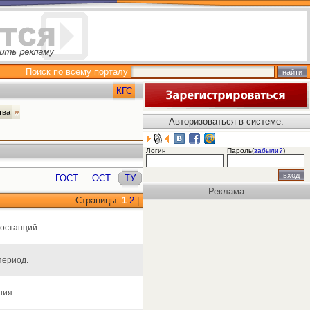
Поиск по всему порталу
КГС
ства
Авторизоваться в системе:
Логин
Пароль(
забыли?
)
ГОСТ
ОСТ
ТУ
Реклама
Страницы:
1
2
|
ростанций.
период.
ния.