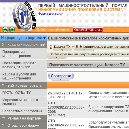
ПЕРВЫЙ МАШИНОСТРОИТЕЛЬНЫЙ ПОРТАЛ
ИНФОРМАЦИОННО-ПОИСКОВАЯ СИСТЕМА
Форма для связи
Добавить в избранное
Информация о портале
Ваше положение в каталоге нормативных док
Каталоги предприятий
Каталог ТУ
Е: Энергетическое и электротехни
Предприятия
Е1: Электростанции, подстанции и распределительны
машиностроения
Поставщики проката,
Паросиловые электростанции - Каталог ТУ
поковок, отливок
Работы и услуги для
Сортировка
машиностроения
Библиотека портала
ГОСТы, ОСТы, ТУ
Опора самоустанавлива
26.0090.92.01.401 ТУ
Изготовление и поставка
[23.09.2008]
Марочник металлов и
СТО
сплавов
Здания и сооружения ТЭ
17330282.27.100.003-
Бесплатные программы
обслуживания. Нормы и
2008
[26.04.2010]
Реклама на портале
СТО
Водоподготовительные у
70238424.27.100.027-
Отраслевой форум
Организация эксплуатац