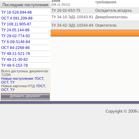
2009
требования.
Последние поступления
[09.11.2012]
ТУ 26-02-653-75
Охладитель воздуха.
ТУ 16-526.694-86
ТУ 34-10-ЭД1-10543-91
Декарбонизаторы.
ОСТ 4.091.209-88
ТУ 108.11.905-87
ТУ 34-42-ЭД1-10544-84
Осветители.
ТУ 24.05.144-88
ТУ 29-02-774-92
ТУ 6-09-5146-84
ОСТ 84-2268-86
ТУ 48-21-521-76
ТУ 48-21-30-82
ТУ 48-5-152-78
Всего доступных документов:
71299
Новые поступления
:
ГОСТ
,
ОСТ
,
ТУ
Новые карточки НТД:
ГОСТ
,
ОСТ
,
ТУ
Добавить документ
Copyright
©
2006-2