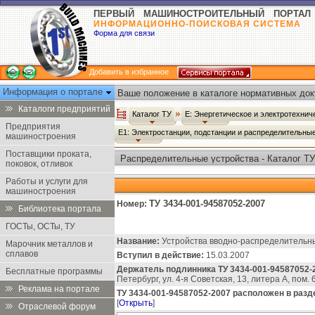
ПЕРВЫЙ МАШИНОСТРОИТЕЛЬНЫЙ ПОРТАЛ
ИНФОРМАЦИОННО-ПОИСКОВАЯ СИСТЕМА
Форма для связи
Добавить в избранное
Информация о портале
Ваше положение в каталоге нормативных док
Каталоги предприятий
Каталог ТУ
Е: Энергетическое и электротехни
Предприятия
Е1: Электростанции, подстанции и распределительны
машиностроения
Поставщики проката,
Распределительные устройства - Каталог ТУ
поковок, отливок
Работы и услуги для
машиностроения
ТУ 3434-001-94587052-2007
Номер:
Библиотека портала
ГОСТы, ОСТы, ТУ
Название:
Устройства вводно-распределительны
Марочник металлов и
сплавов
Вступил в действие:
15.03.2007
Держатель подлинника ТУ 3434-001-94587052-
Бесплатные программы
Петербург, ул. 4-я Советская, 13, литера А, пом. 
Реклама на портале
ТУ 3434-001-94587052-2007 расположен в разд
[
Открыть
]
Отраслевой форум