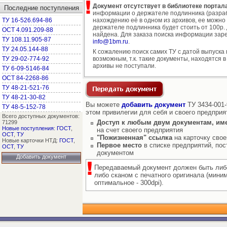
Документ отсутствует в библиотеке портала
Последние поступления
информации о держателе подлинника (разраб
ТУ 16-526.694-86
нахождению её в одном из архивов, ее можно
держателе подлинника будет стоить от 100р. д
ОСТ 4.091.209-88
найдена. Для заказа поиска информации заре
ТУ 108.11.905-87
info@1bm.ru
.
ТУ 24.05.144-88
К сожалению поиск самих ТУ с датой выпуска
ТУ 29-02-774-92
возможным, т.к. такие документы, находятся в
архивы не поступали.
ТУ 6-09-5146-84
ОСТ 84-2268-86
ТУ 48-21-521-76
ТУ 48-21-30-82
Вы можете
добавить документ
ТУ 3434-001-
ТУ 48-5-152-78
этом привилегии для себя и своего предприя
Всего доступных документов:
Доступ к любым двум документам, им
71299
Новые поступления
:
ГОСТ
,
на счет своего предприятия
ОСТ
,
ТУ
"Пожизненная" ссылка
на карточку свое
Новые карточки НТД:
ГОСТ
,
Первое место
в списке предприятий, пос
ОСТ
,
ТУ
документом
Добавить документ
Передаваемый документ должен быть либ
либо сканом с печатного оригинала (мини
оптимальное - 300dpi).