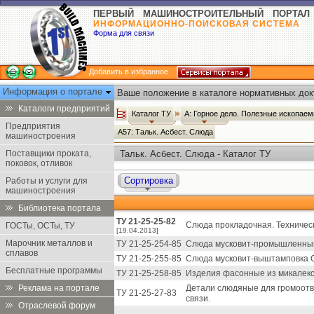
ПЕРВЫЙ МАШИНОСТРОИТЕЛЬНЫЙ ПОРТАЛ
ИНФОРМАЦИОННО-ПОИСКОВАЯ СИСТЕМА
Форма для связи
Добавить в избранное
Информация о портале
Ваше положение в каталоге нормативных док
Каталоги предприятий
Каталог ТУ
А: Горное дело. Полезные ископае
Предприятия
А57: Тальк. Асбест. Слюда
машиностроения
Поставщики проката,
Тальк. Асбест. Слюда - Каталог ТУ
поковок, отливок
Сортировка
Работы и услуги для
машиностроения
Библиотека портала
ТУ 21-25-25-82
Слюда прокладочная. Техническ
ГОСТы, ОСТы, ТУ
[19.04.2013]
Марочник металлов и
ТУ 21-25-254-85
Слюда мусковит-промышленный
сплавов
ТУ 21-25-255-85
Слюда мусковит-выштамповка 
Бесплатные программы
ТУ 21-25-258-85
Изделия фасонные из микалекс
Реклама на портале
Детали слюдяные для громоотв
ТУ 21-25-27-83
связи.
Отраслевой форум