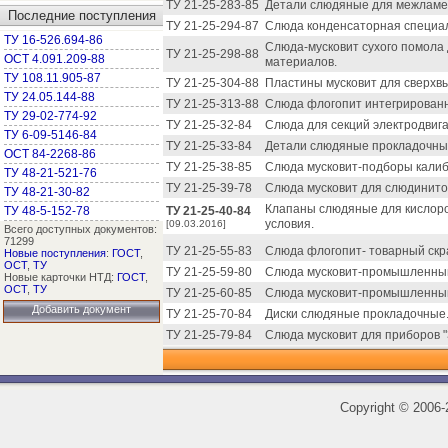
ТУ 21-25-283-85
Детали слюдяные для межламе
Последние поступления
ТУ 21-25-294-87
Слюда конденсаторная специал
ТУ 16-526.694-86
Слюда-мусковит сухого помола
ТУ 21-25-298-88
ОСТ 4.091.209-88
материалов.
ТУ 108.11.905-87
ТУ 21-25-304-88
Пластины мусковит для сверхв
ТУ 24.05.144-88
ТУ 21-25-313-88
Слюда флогопит интегрированн
ТУ 29-02-774-92
ТУ 21-25-32-84
Слюда для секций электродвиг
ТУ 6-09-5146-84
ТУ 21-25-33-84
Детали слюдяные прокладочны
ОСТ 84-2268-86
ТУ 21-25-38-85
Слюда мусковит-подборы калиб
ТУ 48-21-521-76
ТУ 21-25-39-78
Слюда мусковит для слюдинито
ТУ 48-21-30-82
Клапаны слюдяные для кислоро
ТУ 48-5-152-78
ТУ 21-25-40-84
условия.
[09.03.2016]
Всего доступных документов:
71299
ТУ 21-25-55-83
Слюда флогопит- товарный скр
Новые поступления
:
ГОСТ
,
ОСТ
,
ТУ
ТУ 21-25-59-80
Слюда мусковит-промышленный
Новые карточки НТД:
ГОСТ
,
ОСТ
,
ТУ
ТУ 21-25-60-85
Слюда мусковит-промышленный
Добавить документ
ТУ 21-25-70-84
Диски слюдяные прокладочные
ТУ 21-25-79-84
Слюда мусковит для приборов "
Copyright
©
2006-2