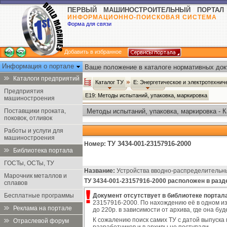
ПЕРВЫЙ МАШИНОСТРОИТЕЛЬНЫЙ ПОРТАЛ
ИНФОРМАЦИОННО-ПОИСКОВАЯ СИСТЕМА
Форма для связи
Добавить в избранное
Информация о портале
Ваше положение в каталоге нормативных док
Каталоги предприятий
Каталог ТУ
Е: Энергетическое и электротехни
Предприятия
Е19: Методы испытаний, упаковка, маркировка
машиностроения
Поставщики проката,
Методы испытаний, упаковка, маркировка - К
поковок, отливок
Работы и услуги для
машиностроения
ТУ 3434-001-23157916-2000
Номер:
Библиотека портала
ГОСТы, ОСТы, ТУ
Название:
Устройства вводно-распределительн
Марочник металлов и
ТУ 3434-001-23157916-2000 расположен в разд
сплавов
Бесплатные программы
Документ отсутствует в библиотеке портала
23157916-2000. По нахождению её в одном из
Реклама на портале
до 220р. в зависимости от архива, где она б
К сожалению поиск самих ТУ с датой выпуска 
Отраслевой форум