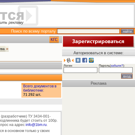
Поиск по всему порталу
КГС
ства
Авторизоваться в системе:
Логин
Пароль(
забыли?
)
Реклама
Всего документов в
библиотеке
:
71 292 шт.
(разработчике) ТУ 3434-001-
одлинника будет стоить от 100р.
апрос на адрес
info@1bm.ru
.
ся в основном только у своих