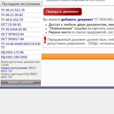
разработчиков и в архивы не поступали.
Последние поступления
ТУ 48-21-521-76
ТУ 48-21-30-82
Вы можете
добавить документ
ТУ 3434-001-
ТУ 48-5-152-78
Доступ к любым двум документам, им
ОСТ 15-56-93
"Пожизненная" ссылка
на карточку свое
ТУ 26-0304-55-95
Первое место
в списке предприятий, по
ОСТ 5Р.9013-84
ОСТ 5Р.6017-94
Передаваемый документ должен быть либо
допустимое разрешение - 150dpi, оптимальн
ТУ 16-90 ИАКЯ.065179.030
ТУ
РД 0352-172-96
РД 0352-189-2000
Всего доступных документов:
71292
Новые поступления
:
ГОСТ
,
ОСТ
,
ТУ
Новые карточки НТД:
ГОСТ
,
ОСТ
,
ТУ
Добавить документ