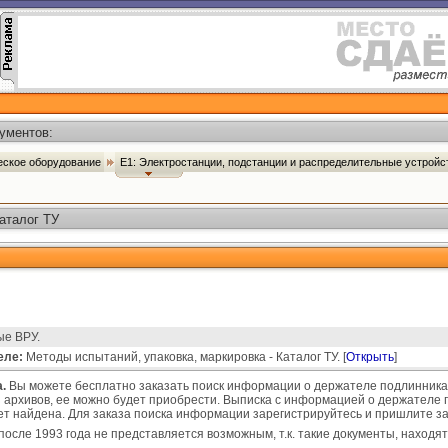
ументов:
ческое оборудование
Е1: Электростанции, подстанции и распределительные устрой
аталог ТУ
ые ВРУ.
еле:
Методы испытаний, упаковка, маркировка - Каталог ТУ. [
Открыть
]
.
Вы можете бесплатно заказать поиск информации о держателе подлинника 
 архивов, ее можно будет приобрести. Выписка с информацией о держателе п
удет найдена. Для заказа поиска информации зарегистрируйтесь и пришлите з
после 1993 года не представляется возможным, т.к. такие документы, находят